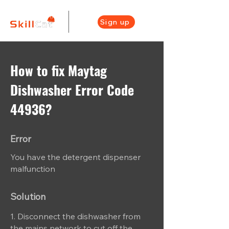
Sign up
How to fix Maytag
Dishwasher Error Code
44936?
Error
You have the detergent dispenser
malfunction
Solution
1. Disconnect the dishwasher from
the mains network to cut off the