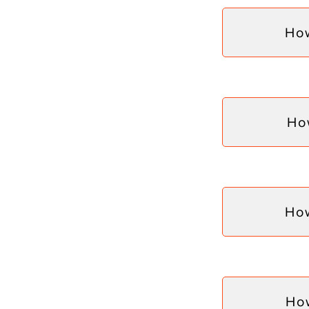
How
Ho
How
How