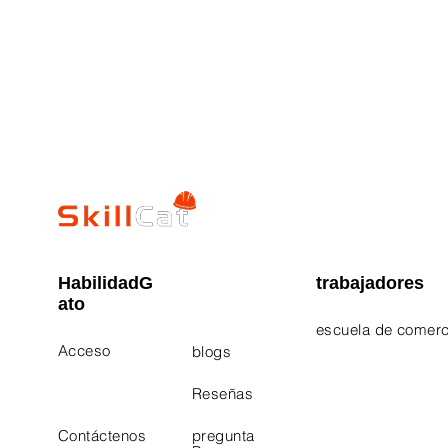
HabilidadG
trabajadores
ato
escuela de comerc
Acceso
blogs
Electrician Career
Contact Us
Reseñas
Plumbing Career 
Contáctenos
pregunta