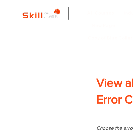
All Courses
ind
New Page
Copy of Blue Colla
View a
Error 
Choose the error