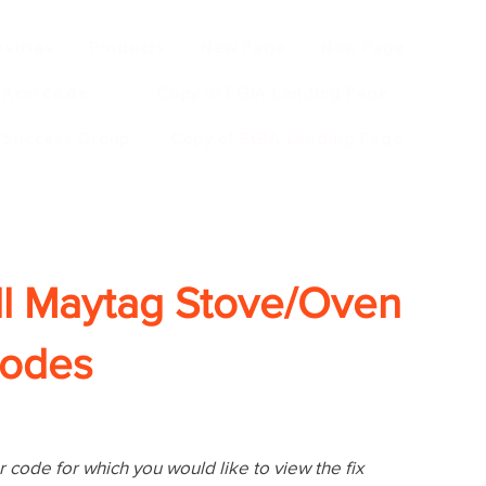
ustrias
Products
New Page
New Page
Acerca de
Copy of EGIA Landing Page
r Success Group
Copy of EGIA Landing Page
ll Maytag Stove/Oven
Codes
 code for which you would like to view the fix