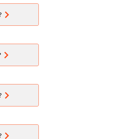
?
?
?
?