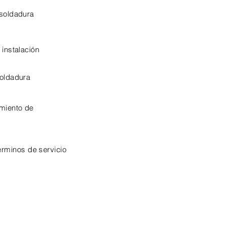
CPO Certificate
 soldadura
OSHA-10 Certificate
 instalación
soldadura
miento de
érminos de servicio