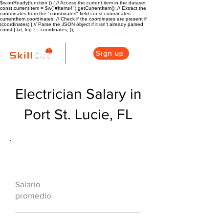
$w.onReady(function () { // Access the current item in the dataset
const currentItem = $w("#Items4").getCurrentItem(); // Extract the
coordinates from the "coordinates" field const coordinates =
currentItem.coordinates; // Check if the coordinates are present if
(coordinates) { // Parse the JSON object if it isn't already parsed
const { lat, lng } = coordinates; });
Sign up
Electrician Salary in
Port St. Lucie, FL
Descripción general de la carrera
de HVAC
$60320($29/hr)
Salario
promedio