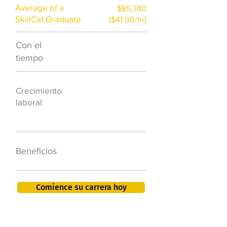
Average of a
$85,740
SkillCat Graduate
($41.00/hr)
Con el
$7,000 al año
tiempo
50.000 nuevos
Crecimiento
puestos de
laboral
trabajo para
2026
401K, PTO, seguro
Beneficios
de salud +
Comience su carrera hoy