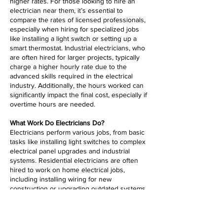
higher rates. For those looking to hire an
electrician near them, it’s essential to
compare the rates of licensed professionals,
especially when hiring for specialized jobs
like installing a light switch or setting up a
smart thermostat. Industrial electricians, who
are often hired for larger projects, typically
charge a higher hourly rate due to the
advanced skills required in the electrical
industry. Additionally, the hours worked can
significantly impact the final cost, especially if
overtime hours are needed.
What Work Do Electricians Do?
Electricians perform various jobs, from basic
tasks like installing light switches to complex
electrical panel upgrades and industrial
systems. Residential electricians are often
hired to work on home electrical jobs,
including installing wiring for new
construction or upgrading outdated systems.
The electrical industry is broad, with
professionals specializing in different areas,
such as smart thermostat installations and