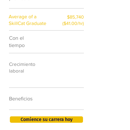
Average of a
$85,740
SkillCat Graduate
($41.00/hr)
Con el
$7,000 al año
tiempo
50.000 nuevos
Crecimiento
puestos de
laboral
trabajo para
2026
401K, PTO, seguro
Beneficios
de salud +
Comience su carrera hoy