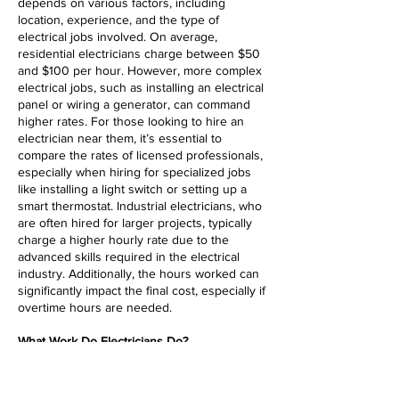
depends on various factors, including
location, experience, and the type of
electrical jobs involved. On average,
residential electricians charge between $50
and $100 per hour. However, more complex
electrical jobs, such as installing an electrical
panel or wiring a generator, can command
higher rates. For those looking to hire an
electrician near them, it’s essential to
compare the rates of licensed professionals,
especially when hiring for specialized jobs
like installing a light switch or setting up a
smart thermostat. Industrial electricians, who
are often hired for larger projects, typically
charge a higher hourly rate due to the
advanced skills required in the electrical
industry. Additionally, the hours worked can
significantly impact the final cost, especially if
overtime hours are needed.
What Work Do Electricians Do?
Electricians perform various jobs, from basic
tasks like installing light switches to complex
electrical panel upgrades and industrial