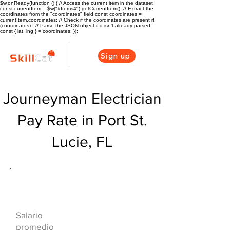
$w.onReady(function () { // Access the current item in the dataset
const currentItem = $w("#Items4").getCurrentItem(); // Extract the
coordinates from the "coordinates" field const coordinates =
currentItem.coordinates; // Check if the coordinates are present if
(coordinates) { // Parse the JSON object if it isn't already parsed
const { lat, lng } = coordinates; });
Sign up
Journeyman Electrician
Pay Rate in Port St.
Lucie, FL
Descripción general de la carrera
de HVAC
$71060($34.29/h
Salario
r)
promedio