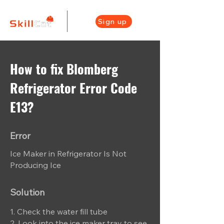
Sign up
How to fix Blomberg
Refrigerator Error Code
E13?
Error
Ice Maker in Refrigerator Is Not
Producing Ice
Solution
1. Check the water fill tube
2. Look into the ice maker tray to see