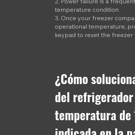
2. Power failure is a frequen
temperature condition
3. Once your freezer compar
operational temperature, p
keypad to reset the freezer
¿Cómo soluciona
del refrigerado
temperatura de 
indicada en la p