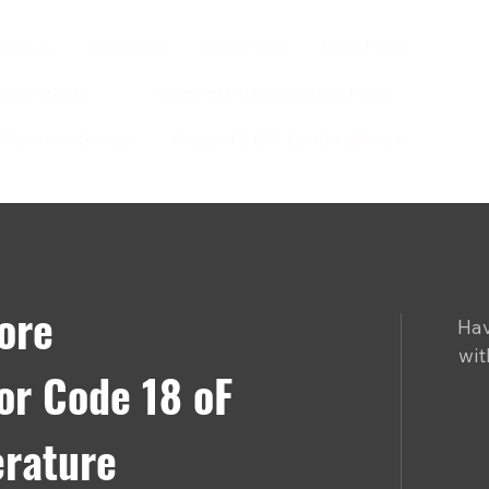
ustrias
Products
New Page
New Page
Acerca de
Copy of EGIA Landing Page
r Success Group
Copy of EGIA Landing Page
ore
Hav
wit
or Code 18 oF
erature