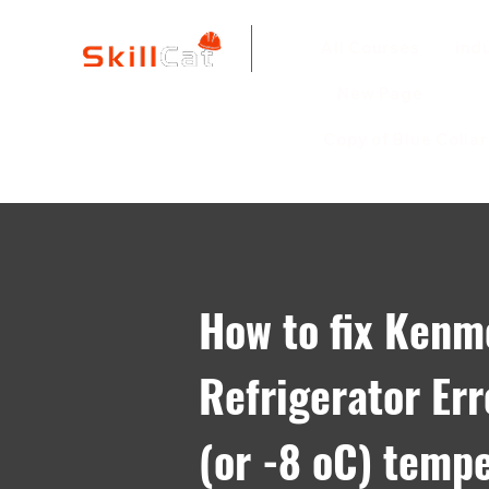
All Courses
ind
New Page
Copy of Blue Colla
How to fix Kenm
Refrigerator Err
(or -8 oC) temp