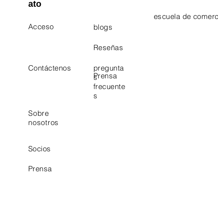
ato
escuela de comerc
Acceso
blogs
Electrician Career
Contact Us
Reseñas
Plumbing Career 
Contáctenos
pregunta
Prensa
s
frecuente
s
Sobre
nosotros
Socios
Prensa