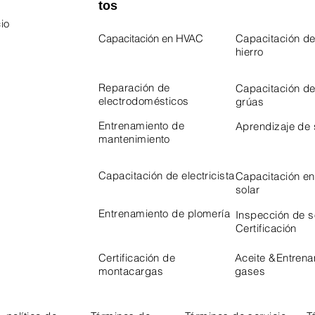
tos
io
Capacitación en HVAC
Capacitación de
hierro
 Program
Program
Reparación de
Capacitación d
electrodomésticos
grúas
Entrenamiento de
Aprendizaje de
mantenimiento
Capacitación de electricista
Capacitación en
solar
Entrenamiento de plomería
Inspección de 
Certificación
Certificación de
Aceite &
Entrena
montacargas
gases