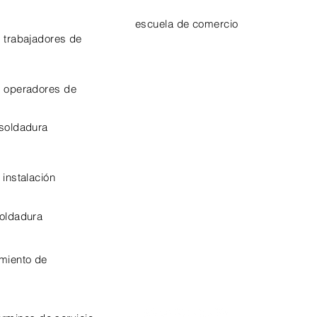
escuela de comercio
 trabajadores de
EPA 609 Certificate
NATE Certificates
e operadores de
CPO Certificate
 soldadura
OSHA-10 Certificate
 instalación
soldadura
miento de