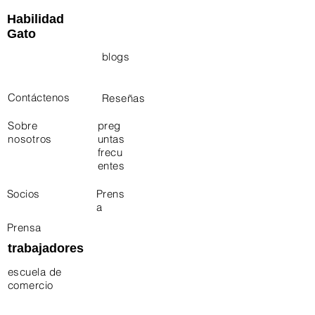
Habilidad
Gato
Contact
blogs
Us
Contáctenos
Reseñas
Sobre
preg
nosotros
untas
frecu
entes
Socios
Prens
a
Prensa
trabajadores
escuela de
comercio
Electrician Career