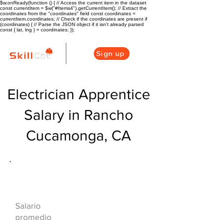
$w.onReady(function () { // Access the current item in the dataset
const currentItem = $w("#Items4").getCurrentItem(); // Extract the
coordinates from the "coordinates" field const coordinates =
currentItem.coordinates; // Check if the coordinates are present if
(coordinates) { // Parse the JSON object if it isn't already parsed
const { lat, lng } = coordinates; });
Sign up
Electrician Apprentice
Salary in Rancho
Cucamonga, CA
Descripción general de la carrera
de HVAC
$79500($38.46/
Salario
hr)
promedio