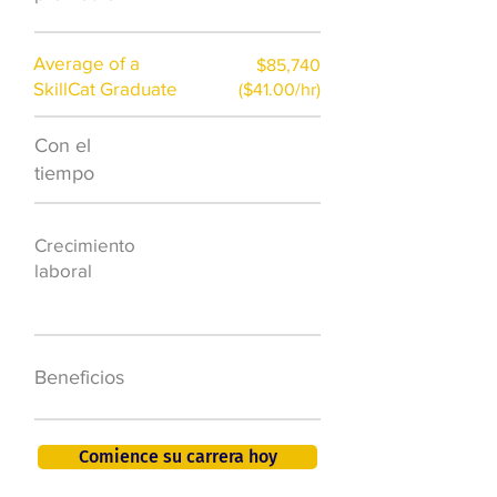
Average of a
$85,740
SkillCat Graduate
($41.00/hr)
Con el
$7,000 al año
tiempo
50.000 nuevos
Crecimiento
puestos de
laboral
trabajo para
2026
401K, PTO, seguro
Beneficios
de salud +
Comience su carrera hoy