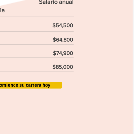
Salario anual
ia
$54,500
$64,800
$74,900
$85,000
omience su carrera hoy