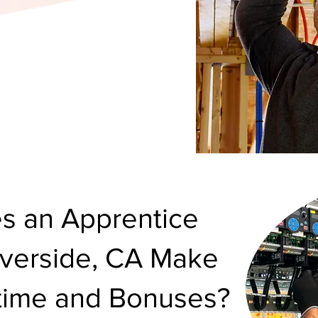
 an Apprentice
Riverside, CA Make
rtime and Bonuses?