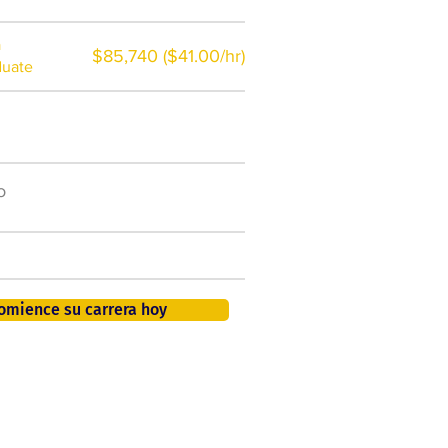
a
$85,740 ($41.00/hr)
duate
$7,000 al año
o
50.000 nuevos puestos
de trabajo para 2026
401K, PTO, seguro de salud +
omience su carrera hoy