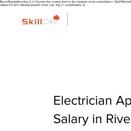
$w.onReady(function () { // Access the current item in the dataset const currentItem = $w("#Items4"
object if it isn't already parsed const { lat, lng } = coordinates; });
All Courses
ind
New Page
Copy of Blue Colla
Electrician A
Salary in Riv