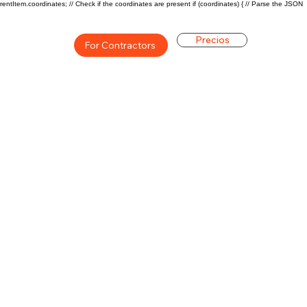
rentItem.coordinates; // Check if the coordinates are present if (coordinates) { // Parse the JSON
Precios
For Contractors
ón general de la carrera de
$76300($36.92/hr)