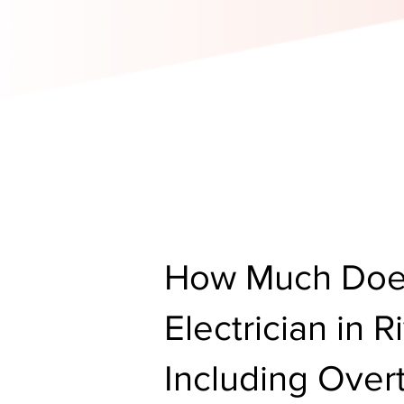
How Much Does
Electrician in 
Including Ove