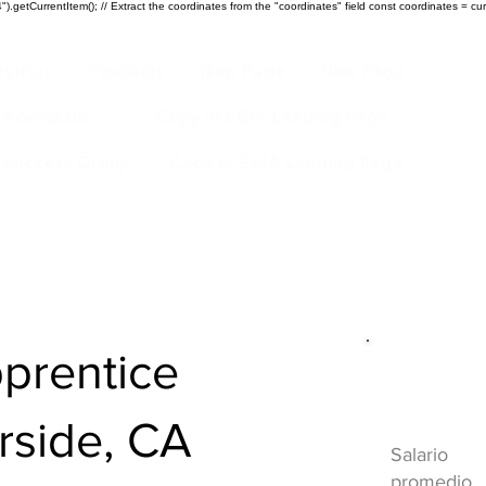
).getCurrentItem(); // Extract the coordinates from the "coordinates" field const coordinates = cur
ustrias
Products
New Page
New Page
Acerca de
Copy of EGIA Landing Page
r Success Group
Copy of EGIA Landing Page
pprentice
Descripci
HVAC
erside, CA
Salario
promedio