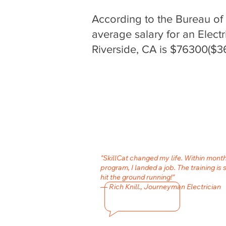
According to the Bureau of L
average salary for an Electr
Riverside, CA is $76300($36
"SkillCat changed my life. Within month
program, I landed a job. The training is 
hit the ground running!"
— Rich Knill., Journeyman Electrician