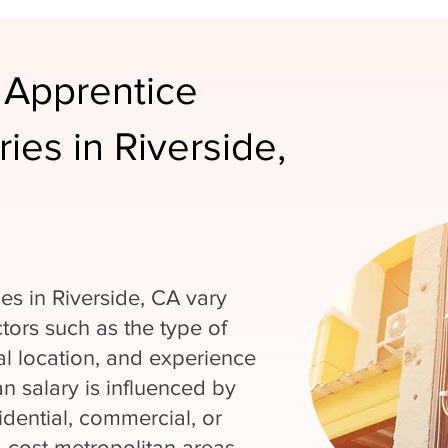
 Apprentice
ries in Riverside,
ies in Riverside, CA vary
tors such as the type of
al location, and experience
an salary is influenced by
dential, commercial, or
gh-cost metropolitan areas,