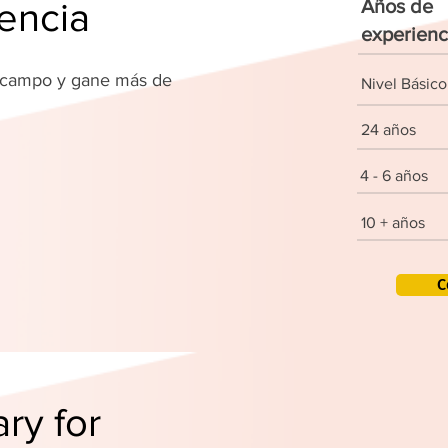
encia
Años de
experienc
u campo y gane más de
Nivel Básico
!
24 años
4 - 6 años
10 + años
C
ry for