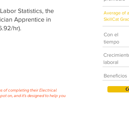
abor Statistics, the
Average of 
ician Apprentice in
SkillCat Gra
.92/hr).
Con el
tiempo
Crecimient
laboral
Beneficios
C
s of completing their Electrical
spot on, and it’s designed to help you