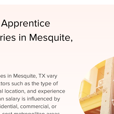
 Apprentice
aries in Mesquite,
ies in Mesquite, TX vary
tors such as the type of
al location, and experience
an salary is influenced by
dential, commercial, or
gh-cost metropolitan areas,