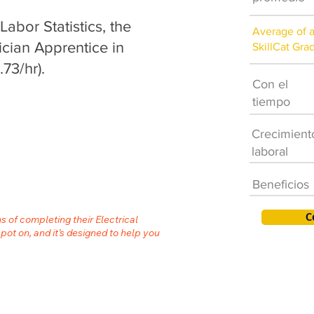
abor Statistics, the
Average of 
ician Apprentice in
SkillCat Gra
73/hr).
Con el
tiempo
Crecimient
laboral
Beneficios
C
s of completing their Electrical
spot on, and it’s designed to help you