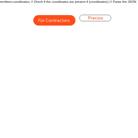
rentItem.coordinates; // Check if the coordinates are present if (coordinates) { // Parse the JSON
Precios
For Contractors
ón general de la carrera de
$66750($31.73/hr)