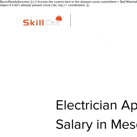
$w.onReady(function () { // Access the current item in the dataset const currentItem = $w("#Items4"
object if it isn't already parsed const { lat, lng } = coordinates; });
All Courses
ind
New Page
Copy of Blue Colla
Electrician A
Salary in Mes