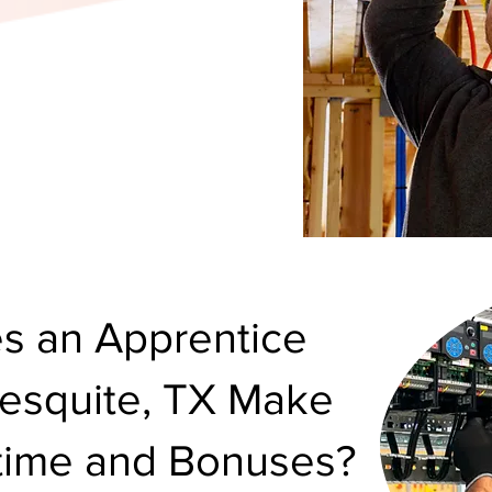
 an Apprentice
 Mesquite, TX Make
rtime and Bonuses?