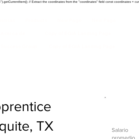
).getCurrentItem(); // Extract the coordinates from the "coordinates" field const coordinates = cur
ustrias
Products
New Page
New Page
Acerca de
Copy of EGIA Landing Page
r Success Group
Copy of EGIA Landing Page
pprentice
Descripci
HVAC
quite, TX
Salario
promedio