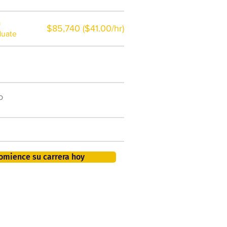
a
$85,740 ($41.00/hr)
duate
$7,000 al año
o
50.000 nuevos puestos
de trabajo para 2026
401K, PTO, seguro de salud +
omience su carrera hoy