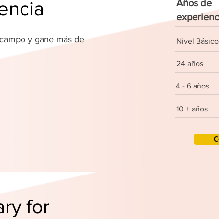
encia
Años de
experienc
u campo y gane más de
Nivel Básico
!
24 años
4 - 6 años
10 + años
C
ry for