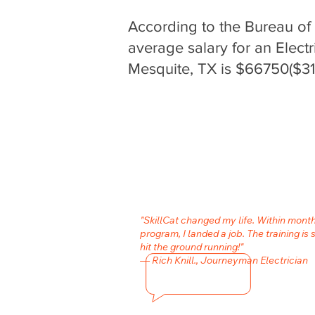
According to the Bureau of L
average salary for an Electr
Mesquite, TX is $66750($31.
"SkillCat changed my life. Within month
program, I landed a job. The training is 
hit the ground running!"
— Rich Knill., Journeyman Electrician