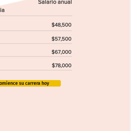
Salario anual
ia
$48,500
$57,500
$67,000
$78,000
omience su carrera hoy