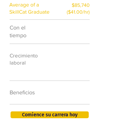
Average of a
$85,740
SkillCat Graduate
($41.00/hr)
Con el
$7,000 al año
tiempo
50.000 nuevos
Crecimiento
puestos de
laboral
trabajo para
2026
401K, PTO, seguro
Beneficios
de salud +
Comience su carrera hoy