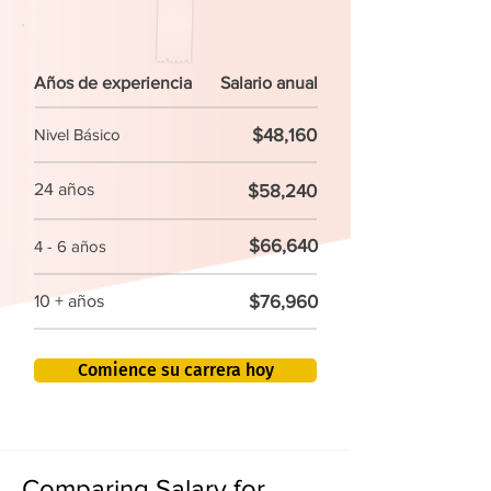
Años de experiencia
Salario anual
$48,160
Nivel Básico
24 años
$58,240
$66,640
4 - 6 años
$76,960
10 + años
Comience su carrera hoy
Comparing Salary for