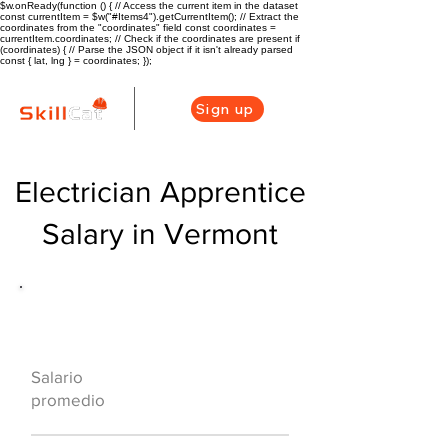
$w.onReady(function () { // Access the current item in the dataset
const currentItem = $w("#Items4").getCurrentItem(); // Extract the
coordinates from the "coordinates" field const coordinates =
currentItem.coordinates; // Check if the coordinates are present if
(coordinates) { // Parse the JSON object if it isn't already parsed
const { lat, lng } = coordinates; });
Sign up
Electrician Apprentice
Salary in Vermont
Descripción general de la carrera
de HVAC
$63500($32.3/hr
Salario
)
promedio