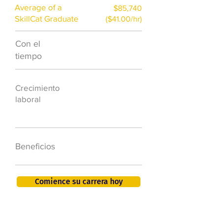
Average of a
$85,740
SkillCat Graduate
($41.00/hr)
Con el
$7,000 al año
tiempo
50.000 nuevos
Crecimiento
puestos de
laboral
trabajo para
2026
401K, PTO, seguro
Beneficios
de salud +
Comience su carrera hoy