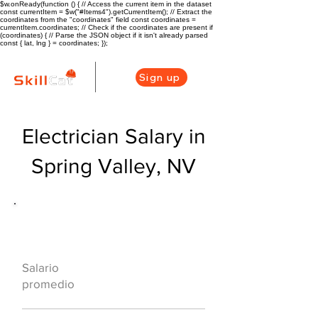
$w.onReady(function () { // Access the current item in the dataset
const currentItem = $w("#Items4").getCurrentItem(); // Extract the
coordinates from the "coordinates" field const coordinates =
currentItem.coordinates; // Check if the coordinates are present if
(coordinates) { // Parse the JSON object if it isn't already parsed
const { lat, lng } = coordinates; });
Sign up
Electrician Salary in
Spring Valley, NV
Descripción general de la carrera
de HVAC
$58500($30.5/hr
Salario
)
promedio