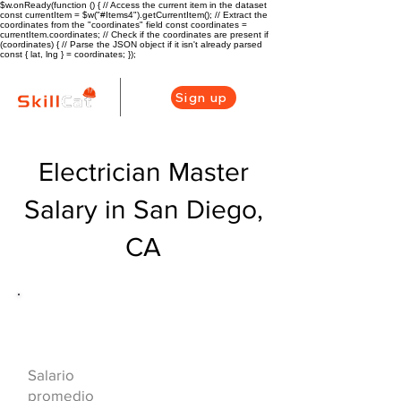
$w.onReady(function () { // Access the current item in the dataset
const currentItem = $w("#Items4").getCurrentItem(); // Extract the
coordinates from the "coordinates" field const coordinates =
currentItem.coordinates; // Check if the coordinates are present if
(coordinates) { // Parse the JSON object if it isn't already parsed
const { lat, lng } = coordinates; });
Sign up
Electrician Master
Salary in San Diego,
CA
Descripción general de la carrera
de HVAC
$90600($49.04/
Salario
hr)
promedio