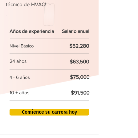
técnico de HVAC!
Años de experiencia
Salario anual
$52,280
Nivel Básico
24 años
$63,500
$75,000
4 - 6 años
$91,500
10 + años
Comience su carrera hoy