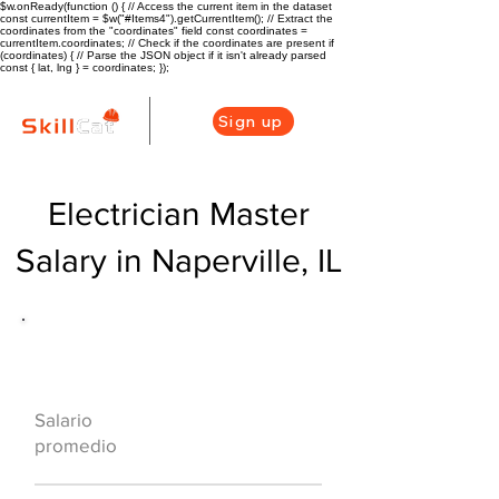
$w.onReady(function () { // Access the current item in the dataset
const currentItem = $w("#Items4").getCurrentItem(); // Extract the
coordinates from the "coordinates" field const coordinates =
currentItem.coordinates; // Check if the coordinates are present if
(coordinates) { // Parse the JSON object if it isn't already parsed
const { lat, lng } = coordinates; });
Sign up
Electrician Master
Salary in Naperville, IL
Descripción general de la carrera
de HVAC
$78070($45.19/h
Salario
r)
promedio