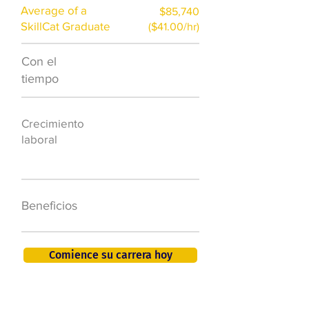
Average of a
$85,740
SkillCat Graduate
($41.00/hr)
Con el
$7,000 al año
tiempo
50.000 nuevos
Crecimiento
puestos de
laboral
trabajo para
2026
401K, PTO, seguro
Beneficios
de salud +
Comience su carrera hoy