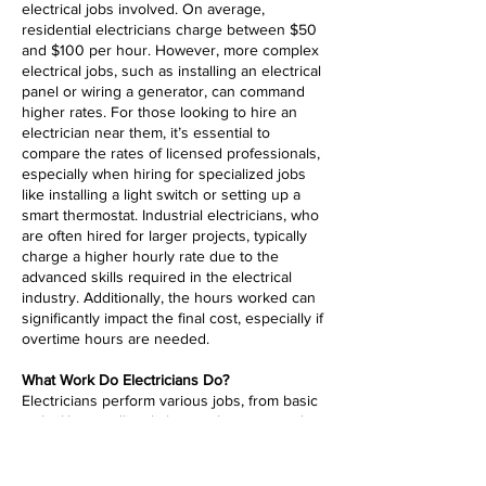
electrical jobs involved. On average,
residential electricians charge between $50
and $100 per hour. However, more complex
electrical jobs, such as installing an electrical
panel or wiring a generator, can command
higher rates. For those looking to hire an
electrician near them, it’s essential to
compare the rates of licensed professionals,
especially when hiring for specialized jobs
like installing a light switch or setting up a
smart thermostat. Industrial electricians, who
are often hired for larger projects, typically
charge a higher hourly rate due to the
advanced skills required in the electrical
industry. Additionally, the hours worked can
significantly impact the final cost, especially if
overtime hours are needed.
What Work Do Electricians Do?
Electricians perform various jobs, from basic
tasks like installing light switches to complex
electrical panel upgrades and industrial
systems. Residential electricians are often
hired to work on home electrical jobs,