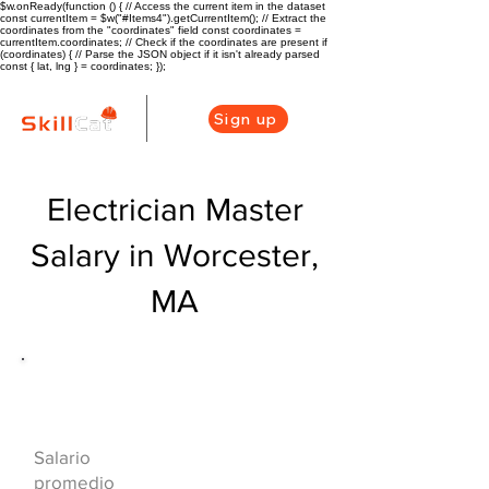
$w.onReady(function () { // Access the current item in the dataset
const currentItem = $w("#Items4").getCurrentItem(); // Extract the
coordinates from the "coordinates" field const coordinates =
currentItem.coordinates; // Check if the coordinates are present if
(coordinates) { // Parse the JSON object if it isn't already parsed
const { lat, lng } = coordinates; });
Sign up
Electrician Master
Salary in Worcester,
MA
Descripción general de la carrera
de HVAC
$82815($48.8/hr)
Salario
promedio