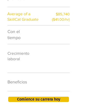
Average of a
$85,740
SkillCat Graduate
($41.00/hr)
Con el
$7,000 al año
tiempo
50.000 nuevos
Crecimiento
puestos de
laboral
trabajo para
2026
401K, PTO, seguro
Beneficios
de salud +
Comience su carrera hoy