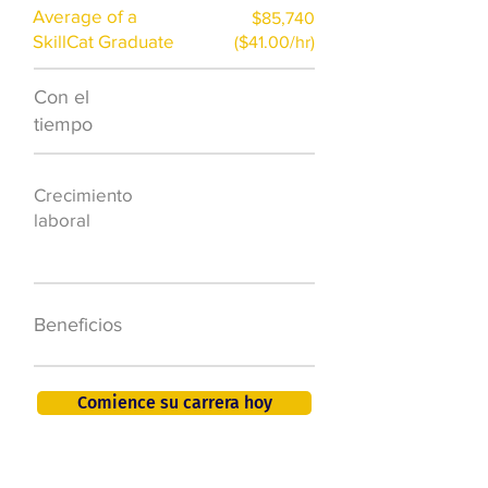
Average of a
$85,740
SkillCat Graduate
($41.00/hr)
Con el
$7,000 al año
tiempo
50.000 nuevos
Crecimiento
puestos de
laboral
trabajo para
2026
401K, PTO, seguro
Beneficios
de salud +
Comience su carrera hoy