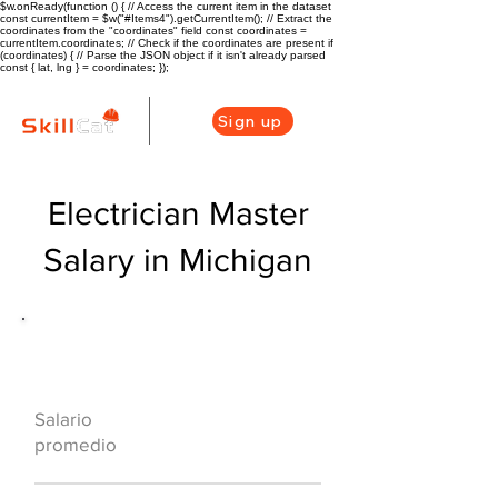
$w.onReady(function () { // Access the current item in the dataset
const currentItem = $w("#Items4").getCurrentItem(); // Extract the
coordinates from the "coordinates" field const coordinates =
currentItem.coordinates; // Check if the coordinates are present if
(coordinates) { // Parse the JSON object if it isn't already parsed
const { lat, lng } = coordinates; });
Sign up
Electrician Master
Salary in Michigan
Descripción general de la carrera
de HVAC
$71055($40.87/h
Salario
r)
promedio