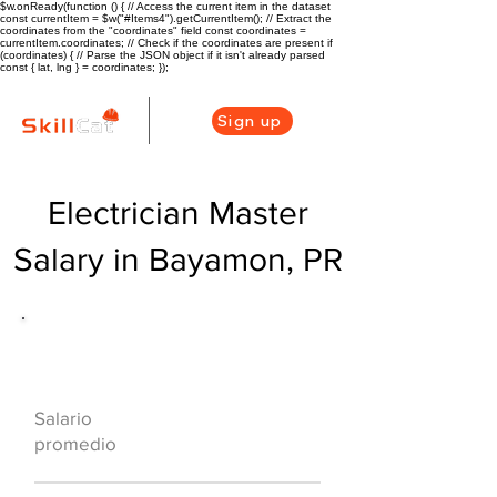
$w.onReady(function () { // Access the current item in the dataset
const currentItem = $w("#Items4").getCurrentItem(); // Extract the
coordinates from the "coordinates" field const coordinates =
currentItem.coordinates; // Check if the coordinates are present if
(coordinates) { // Parse the JSON object if it isn't already parsed
const { lat, lng } = coordinates; });
Sign up
Electrician Master
Salary in Bayamon, PR
Descripción general de la carrera
de HVAC
$48750($29.33/
Salario
hr)
promedio