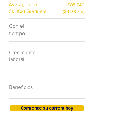
Average of a
$85,740
SkillCat Graduate
($41.00/hr)
Con el
$7,000 al año
tiempo
50.000 nuevos
Crecimiento
puestos de
laboral
trabajo para
2026
401K, PTO, seguro
Beneficios
de salud +
Comience su carrera hoy