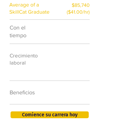
Average of a
$85,740
SkillCat Graduate
($41.00/hr)
Con el
$7,000 al año
tiempo
50.000 nuevos
Crecimiento
puestos de
laboral
trabajo para
2026
401K, PTO, seguro
Beneficios
de salud +
Comience su carrera hoy