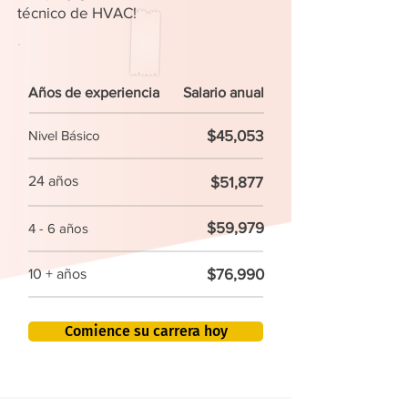
técnico de HVAC!
Años de experiencia
Salario anual
$45,053
Nivel Básico
24 años
$51,877
$59,979
4 - 6 años
$76,990
10 + años
Comience su carrera hoy