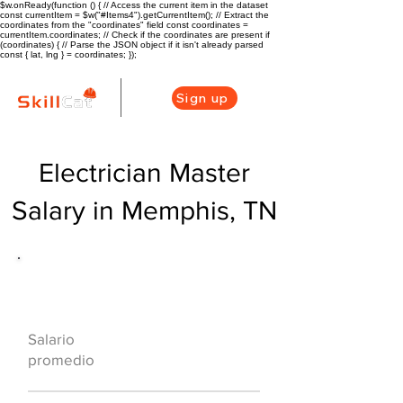
$w.onReady(function () { // Access the current item in the dataset
const currentItem = $w("#Items4").getCurrentItem(); // Extract the
coordinates from the "coordinates" field const coordinates =
currentItem.coordinates; // Check if the coordinates are present if
(coordinates) { // Parse the JSON object if it isn't already parsed
const { lat, lng } = coordinates; });
Sign up
Electrician Master
Salary in Memphis, TN
Descripción general de la carrera
de HVAC
$62975($35.19/h
Salario
r)
promedio