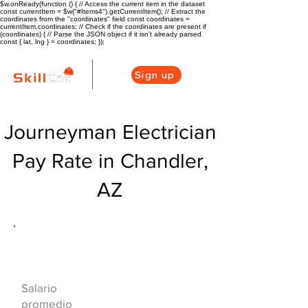
$w.onReady(function () { // Access the current item in the dataset
const currentItem = $w("#Items4").getCurrentItem(); // Extract the
coordinates from the "coordinates" field const coordinates =
currentItem.coordinates; // Check if the coordinates are present if
(coordinates) { // Parse the JSON object if it isn't already parsed
const { lat, lng } = coordinates; });
Sign up
Journeyman Electrician
Pay Rate in Chandler,
AZ
Descripción general de la carrera
de HVAC
$62160($32.45/h
Salario
r)
promedio