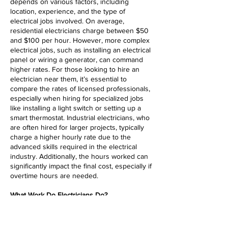
depends on various factors, including
location, experience, and the type of
electrical jobs involved. On average,
residential electricians charge between $50
and $100 per hour. However, more complex
electrical jobs, such as installing an electrical
panel or wiring a generator, can command
higher rates. For those looking to hire an
electrician near them, it’s essential to
compare the rates of licensed professionals,
especially when hiring for specialized jobs
like installing a light switch or setting up a
smart thermostat. Industrial electricians, who
are often hired for larger projects, typically
charge a higher hourly rate due to the
advanced skills required in the electrical
industry. Additionally, the hours worked can
significantly impact the final cost, especially if
overtime hours are needed.
What Work Do Electricians Do?
Electricians perform various jobs, from basic
tasks like installing light switches to complex
electrical panel upgrades and industrial