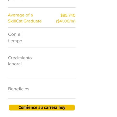
Average of a
$85,740
SkillCat Graduate
($41.00/hr)
Con el
$7,000 al año
tiempo
50.000 nuevos
Crecimiento
puestos de
laboral
trabajo para
2026
401K, PTO, seguro
Beneficios
de salud +
Comience su carrera hoy