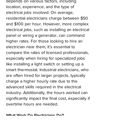
depends on various factors, including
location, experience, and the type of
electrical jobs involved. On average,
residential electricians charge between $50
and $100 per hour. However, more complex
electrical jobs, such as installing an electrical
panel or wiring a generator, can command
higher rates. For those looking to hire an
electrician near them, it’s essential to
compare the rates of licensed professionals,
especially when hiring for specialized jobs
like installing a light switch or setting up a
smart thermostat. Industrial electricians, who
are often hired for larger projects, typically
charge a higher hourly rate due to the
advanced skills required in the electrical
industry. Additionally, the hours worked can
significantly impact the final cost, especially if
overtime hours are needed.
What Work Do Electricians Do?
Electricians perform various jobs, from basic
tasks like installing light switches to complex
electrical panel upgrades and industrial