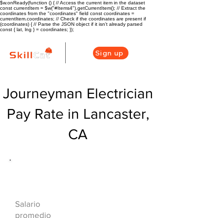
$w.onReady(function () { // Access the current item in the dataset
const currentItem = $w("#Items4").getCurrentItem(); // Extract the
coordinates from the "coordinates" field const coordinates =
currentItem.coordinates; // Check if the coordinates are present if
(coordinates) { // Parse the JSON object if it isn't already parsed
const { lat, lng } = coordinates; });
Sign up
Journeyman Electrician
Pay Rate in Lancaster,
CA
Descripción general de la carrera
de HVAC
$69875($39.18/h
Salario
r)
promedio