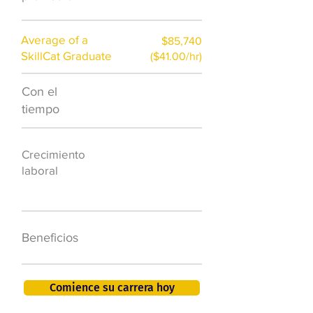
Average of a
$85,740
SkillCat Graduate
($41.00/hr)
Con el
$7,000 al año
tiempo
50.000 nuevos
Crecimiento
puestos de
laboral
trabajo para
2026
401K, PTO, seguro
Beneficios
de salud +
Comience su carrera hoy