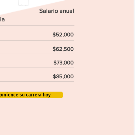
Salario anual
ia
$52,000
$62,500
$73,000
$85,000
omience su carrera hoy