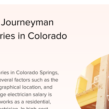
 Journeyman
aries in Colorado
ries in Colorado Springs,
veral factors such as the
graphical location, and
e electrician salary is
orks as a residential,
ctrician. In high-cost