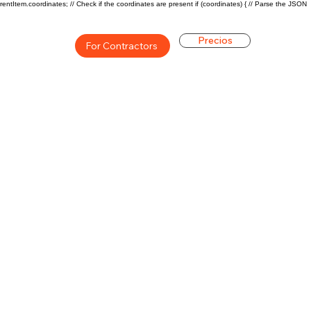
rentItem.coordinates; // Check if the coordinates are present if (coordinates) { // Parse the JSON
Precios
For Contractors
ón general de la carrera de
$68625($38.22/hr)