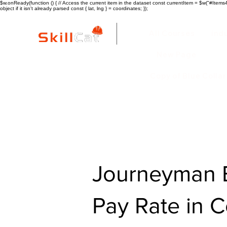
$w.onReady(function () { // Access the current item in the dataset const currentItem = $w("#Items4"
object if it isn't already parsed const { lat, lng } = coordinates; });
All Courses
ind
New Page
Copy of Blue Colla
Journeyman E
Pay Rate in 