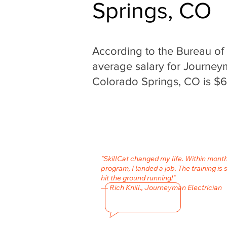
Springs, CO
According to the Bureau of L
average salary for Journeym
Colorado Springs, CO is $6
"SkillCat changed my life. Within month
program, I landed a job. The training is 
hit the ground running!"
— Rich Knill., Journeyman Electrician