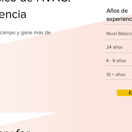
encia
Años de
experienc
u campo y gane más de
Nivel Básico
!
24 años
4 - 6 años
10 + años
C