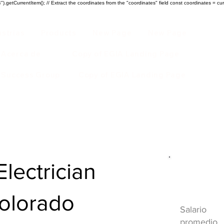
).getCurrentItem(); // Extract the coordinates from the "coordinates" field const coordinates = cur
ustrias
Products
New Page
New Page
Acerca de
Copy of EGIA Landing Page
r Success Group
Copy of EGIA Landing Page
lectrician
Descripci
HVAC
Colorado
Salario
promedio