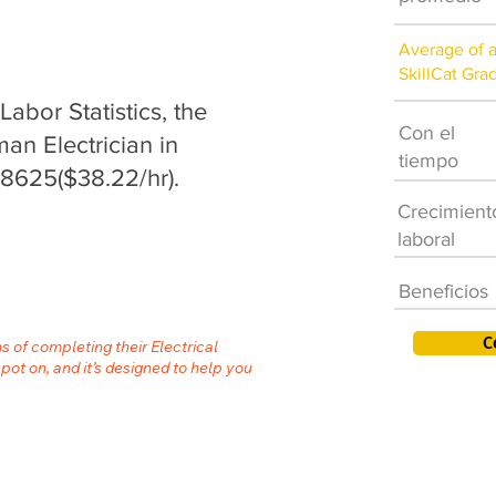
Average of 
SkillCat Gra
abor Statistics, the
Con el
an Electrician in
tiempo
8625($38.22/hr).
Crecimient
laboral
Beneficios
C
s of completing their Electrical
spot on, and it’s designed to help you