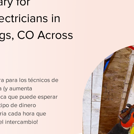
ry for
ctricians in
gs, CO Across
ra para los técnicos de
a (y aumenta
fica que puede esperar
tipo de dinero
ria cada hora que
el intercambio!