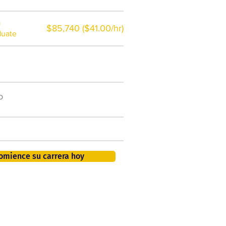
a
$85,740 ($41.00/hr)
duate
$7,000 al año
o
50.000 nuevos puestos
de trabajo para 2026
401K, PTO, seguro de salud +
omience su carrera hoy