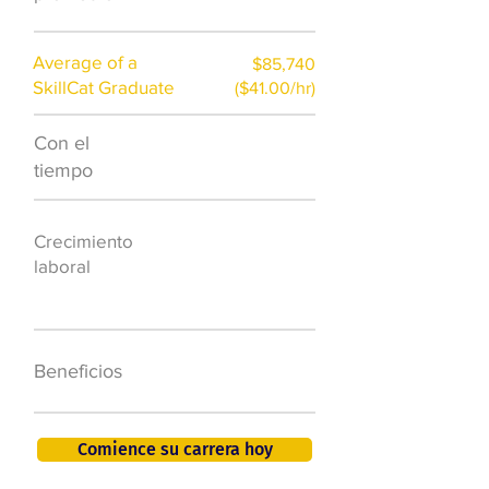
Average of a
$85,740
SkillCat Graduate
($41.00/hr)
Con el
$7,000 al año
tiempo
50.000 nuevos
Crecimiento
puestos de
laboral
trabajo para
2026
401K, PTO, seguro
Beneficios
de salud +
Comience su carrera hoy