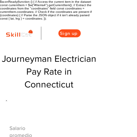
$w.onReady(function () { // Access the current item in the dataset
const currentItem = $w("#Items4").getCurrentItem(); // Extract the
coordinates from the "coordinates" field const coordinates =
currentItem.coordinates; // Check if the coordinates are present if
(coordinates) { // Parse the JSON object if it isn't already parsed
const { lat, lng } = coordinates; });
Sign up
Journeyman Electrician
Pay Rate in
Connecticut
Descripción general de la carrera
de HVAC
$68625($38.22/
Salario
hr)
promedio