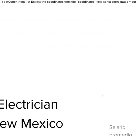
).getCurrentItem(); // Extract the coordinates from the "coordinates" field const coordinates = cur
ustrias
Products
New Page
New Page
Acerca de
Copy of EGIA Landing Page
r Success Group
Copy of EGIA Landing Page
lectrician
Descripci
HVAC
New Mexico
Salario
promedio