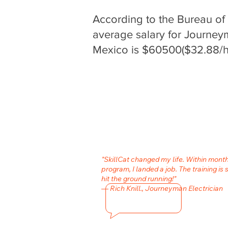
According to the Bureau of L
average salary for Journey
Mexico is $60500($32.88/hr
"SkillCat changed my life. Within month
program, I landed a job. The training is 
hit the ground running!"
— Rich Knill., Journeyman Electrician