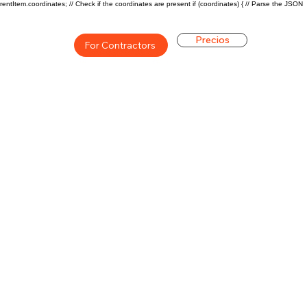
rentItem.coordinates; // Check if the coordinates are present if (coordinates) { // Parse the JSON
Precios
For Contractors
ón general de la carrera de
$60500($32.88/hr)