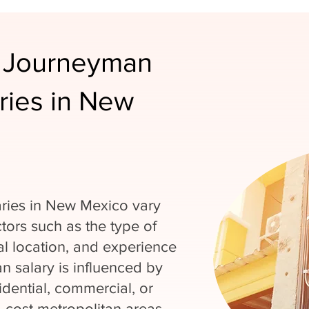
 Journeyman
aries in New
aries in New Mexico vary
tors such as the type of
al location, and experience
an salary is influenced by
dential, commercial, or
gh-cost metropolitan areas,