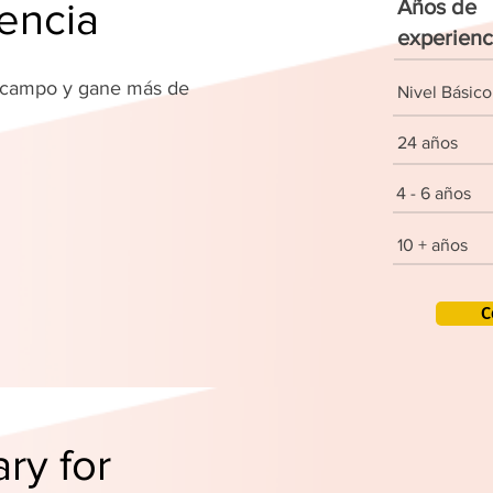
encia
Años de
experienc
u campo y gane más de
Nivel Básico
!
24 años
4 - 6 años
10 + años
C
ry for