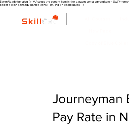
$w.onReady(function () { // Access the current item in the dataset const currentItem = $w("#Items4"
object if it isn't already parsed const { lat, lng } = coordinates; });
All Courses
ind
New Page
Copy of Blue Colla
Journeyman E
Pay Rate in 