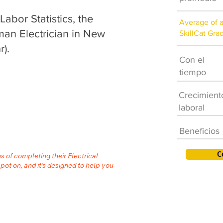
abor Statistics, the
Average of 
man Electrician in New
SkillCat Gra
).
Con el
tiempo
Crecimient
laboral
Beneficios
C
s of completing their Electrical
spot on, and it’s designed to help you