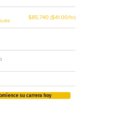
a
$85,740 ($41.00/hr)
duate
$7,000 al año
o
50.000 nuevos puestos
de trabajo para 2026
401K, PTO, seguro de salud +
omience su carrera hoy