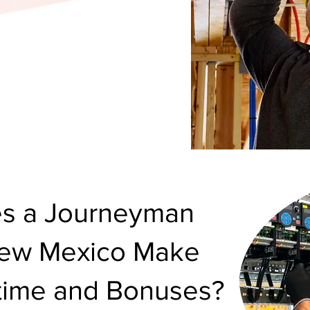
s a Journeyman
 New Mexico Make
rtime and Bonuses?