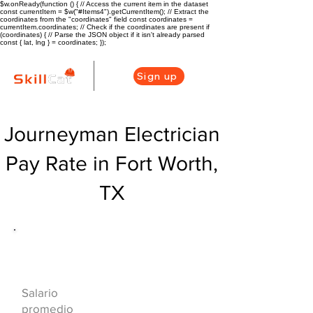
$w.onReady(function () { // Access the current item in the dataset
const currentItem = $w("#Items4").getCurrentItem(); // Extract the
coordinates from the "coordinates" field const coordinates =
currentItem.coordinates; // Check if the coordinates are present if
(coordinates) { // Parse the JSON object if it isn't already parsed
const { lat, lng } = coordinates; });
Sign up
Journeyman Electrician
Pay Rate in Fort Worth,
TX
Descripción general de la carrera
de HVAC
$63750($34.04/
Salario
hr)
promedio