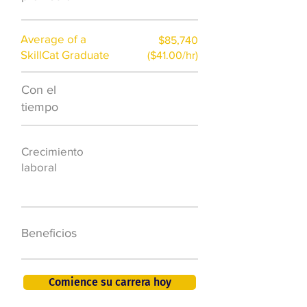
Average of a
$85,740
SkillCat Graduate
($41.00/hr)
Con el
$7,000 al año
tiempo
50.000 nuevos
Crecimiento
puestos de
laboral
trabajo para
2026
401K, PTO, seguro
Beneficios
de salud +
Comience su carrera hoy