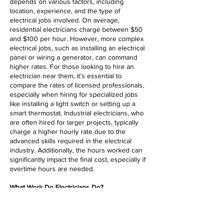
depends on various factors, including
location, experience, and the type of
electrical jobs involved. On average,
residential electricians charge between $50
and $100 per hour. However, more complex
electrical jobs, such as installing an electrical
panel or wiring a generator, can command
higher rates. For those looking to hire an
electrician near them, it’s essential to
compare the rates of licensed professionals,
especially when hiring for specialized jobs
like installing a light switch or setting up a
smart thermostat. Industrial electricians, who
are often hired for larger projects, typically
charge a higher hourly rate due to the
advanced skills required in the electrical
industry. Additionally, the hours worked can
significantly impact the final cost, especially if
overtime hours are needed.
What Work Do Electricians Do?
Electricians perform various jobs, from basic
tasks like installing light switches to complex
electrical panel upgrades and industrial