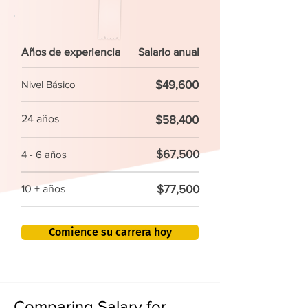
Años de experiencia
Salario anual
$49,600
Nivel Básico
24 años
$58,400
$67,500
4 - 6 años
$77,500
10 + años
Comience su carrera hoy
Comparing Salary for