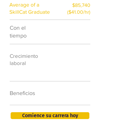
Average of a
$85,740
SkillCat Graduate
($41.00/hr)
Con el
$7,000 al año
tiempo
50.000 nuevos
Crecimiento
puestos de
laboral
trabajo para
2026
401K, PTO, seguro
Beneficios
de salud +
Comience su carrera hoy