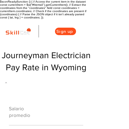
$w.onReady(function () { // Access the current item in the dataset
const currentItem = $w("#Items4").getCurrentItem(); // Extract the
coordinates from the "coordinates" field const coordinates =
currentItem.coordinates; // Check if the coordinates are present if
(coordinates) { // Parse the JSON object if it isn't already parsed
const { lat, lng } = coordinates; });
Sign up
Journeyman Electrician
Pay Rate in Wyoming
Descripción general de la carrera
de HVAC
$63250($34.81/h
Salario
r)
promedio