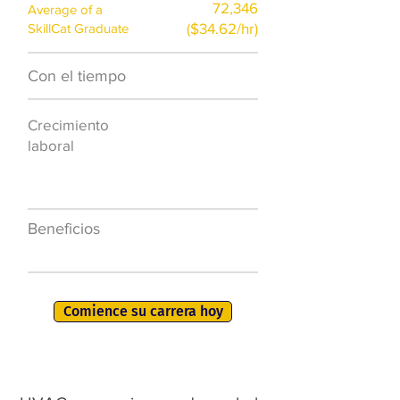
72,346
Average of a
($34.62/hr)
SkillCat Graduate
Con el tiempo
$7,000 al año
Crecimiento
50.000 nuevos
laboral
puestos de
trabajo para
2026
Beneficios
401K, PTO, seguro
de salud +
Comience su carrera hoy