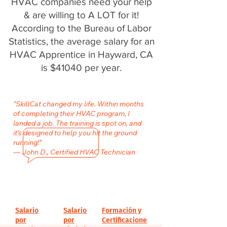
HVAC companies need your help
& are willing to A LOT for it!
According to the Bureau of Labor
Statistics, the average salary for an
HVAC Apprentice in Hayward, CA
is $41040 per year.
"SkillCat changed my life. Within months
of completing their HVAC program, I
landed a job. The training is spot on, and
it’s designed to help you hit the ground
running!"
— John D., Certified HVAC Technician
Salario
Salario
Formación y
por
por
Certificacione