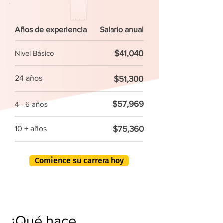
Años de experiencia
Salario anual
$41,040
Nivel Básico
24 años
$51,300
$57,969
4 - 6 años
$75,360
10 + años
Comience su carrera hoy
¿Qué hace