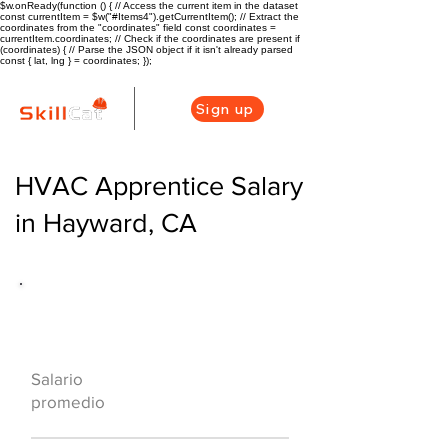
$w.onReady(function () { // Access the current item in the dataset
const currentItem = $w("#Items4").getCurrentItem(); // Extract the
coordinates from the "coordinates" field const coordinates =
currentItem.coordinates; // Check if the coordinates are present if
(coordinates) { // Parse the JSON object if it isn't already parsed
const { lat, lng } = coordinates; });
Sign up
HVAC Apprentice Salary
in Hayward, CA
Descripción general de la carrera
de HVAC
$51300 ($25/hr)
Salario
promedio