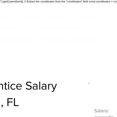
).getCurrentItem(); // Extract the coordinates from the "coordinates" field const coordinates = cur
ustrias
Products
New Page
New Page
Acerca de
Copy of EGIA Landing Page
r Success Group
Copy of EGIA Landing Page
ice Salary
Descripci
, FL
HVAC
Salario