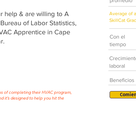
promedio
help & are willing to A
Average of 
SkillCat Gra
 Bureau of Labor Statistics,
HVAC Apprentice in Cape
Con el
r.
tiempo
Crecimient
laboral
Beneficios
ths of completing their HVAC program,
Comien
nd it’s designed to help you hit the