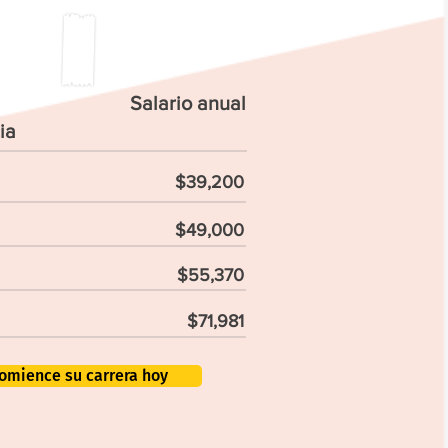
Salario anual
ia
$39,200
$49,000
$55,370
$71,981
omience su carrera hoy