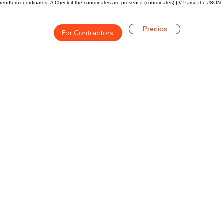
rentItem.coordinates; // Check if the coordinates are present if (coordinates) { // Parse the JSON
Precios
For Contractors
ón general de la carrera de
$49000 ($24/hr)