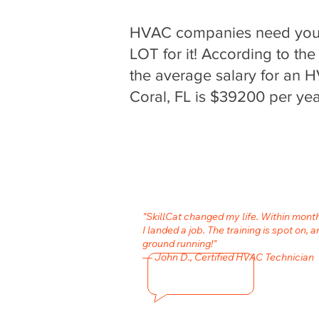
HVAC companies need your 
LOT for it! According to the
the average salary for an 
Coral, FL is $39200 per yea
"SkillCat changed my life. Within mon
I landed a job. The training is spot on, a
ground running!"
— John D., Certified HVAC Technician