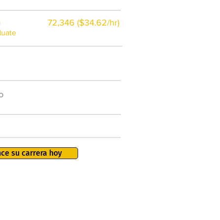
a
72,346 ($34.62/hr)
duate
$7,000 al año
o
50.000 nuevos puestos
de trabajo para 2026
401K, PTO, seguro de salud +
ce su carrera hoy