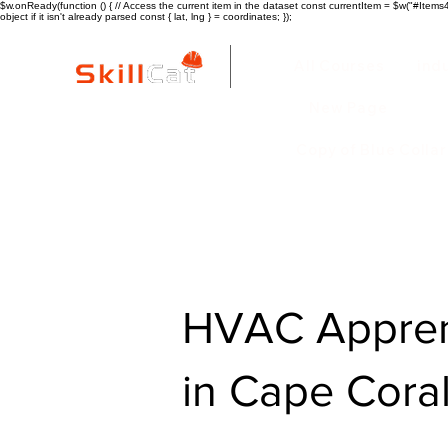
$w.onReady(function () { // Access the current item in the dataset const currentItem = $w("#Items4"
object if it isn't already parsed const { lat, lng } = coordinates; });
All Courses
ind
New Page
Copy of Blue Colla
HVAC Apprent
in Cape Coral