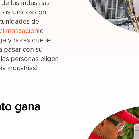
de las industrias
ados Unidos con
rtunidades de
climatización
le
a y horas que le
a pasar con su
 las personas eligen
 industrias!
nto gana