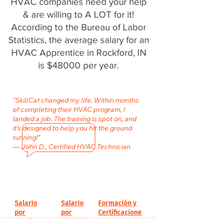
HVAC companies need your help
& are willing to A LOT for it!
According to the Bureau of Labor
Statistics, the average salary for an
HVAC Apprentice in Rockford, IN
is $48000 per year.
"SkillCat changed my life. Within months
of completing their HVAC program, I
landed a job. The training is spot on, and
it’s designed to help you hit the ground
running!"
— John D., Certified HVAC Technician
Salario
Salario
Formación y
por
por
Certificacione