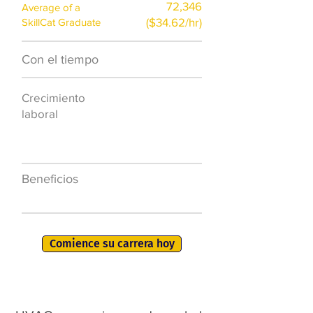
72,346
Average of a
($34.62/hr)
SkillCat Graduate
Con el tiempo
$7,000 al año
Crecimiento
50.000 nuevos
laboral
puestos de
trabajo para
2026
Beneficios
401K, PTO, seguro
de salud +
Comience su carrera hoy