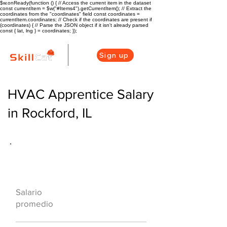
$w.onReady(function () { // Access the current item in the dataset
const currentItem = $w("#Items4").getCurrentItem(); // Extract the
coordinates from the "coordinates" field const coordinates =
currentItem.coordinates; // Check if the coordinates are present if
(coordinates) { // Parse the JSON object if it isn't already parsed
const { lat, lng } = coordinates; });
Sign up
HVAC Apprentice Salary
in Rockford, IL
Descripción general de la carrera
de HVAC
$60000
Salario
($29/hr)
promedio