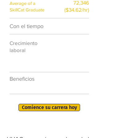
72,346
Average of a
($34.62/hr)
SkillCat Graduate
Con el tiempo
$7,000 al año
Crecimiento
50.000 nuevos
laboral
puestos de
trabajo para
2026
Beneficios
401K, PTO, seguro
de salud +
Comience su carrera hoy