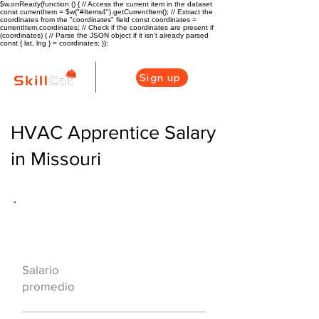
$w.onReady(function () { // Access the current item in the dataset
const currentItem = $w("#Items4").getCurrentItem(); // Extract the
coordinates from the "coordinates" field const coordinates =
currentItem.coordinates; // Check if the coordinates are present if
(coordinates) { // Parse the JSON object if it isn't already parsed
const { lat, lng } = coordinates; });
Sign up
HVAC Apprentice Salary
in Missouri
Descripción general de la carrera
de HVAC
$55200
Salario
($27/hr)
promedio