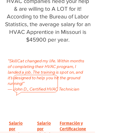
HVAC companies need your help
& are willing to A LOT for it!
According to the Bureau of Labor
Statistics, the average salary for an
HVAC Apprentice in Missouri is
$45900 per year.
"SkillCat changed my life. Within months
of completing their HVAC program, I
landed a job. The training is spot on, and
it’s designed to help you hit the ground
running!"
— John D., Certified HVAC Technician
Salario
Salario
Formación y
por
por
Certificacione