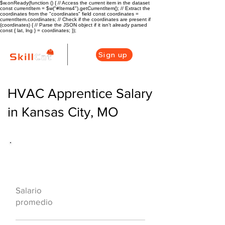
$w.onReady(function () { // Access the current item in the dataset
const currentItem = $w("#Items4").getCurrentItem(); // Extract the
coordinates from the "coordinates" field const coordinates =
currentItem.coordinates; // Check if the coordinates are present if
(coordinates) { // Parse the JSON object if it isn't already parsed
const { lat, lng } = coordinates; });
Sign up
HVAC Apprentice Salary
in Kansas City, MO
Descripción general de la carrera
de HVAC
$48000 ($24/hr)
Salario
promedio