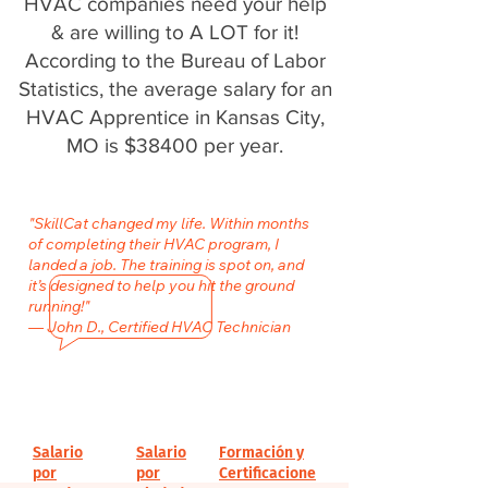
HVAC companies need your help
& are willing to A LOT for it!
According to the Bureau of Labor
Statistics, the average salary for an
HVAC Apprentice in Kansas City,
MO is $38400 per year.
"SkillCat changed my life. Within months
of completing their HVAC program, I
landed a job. The training is spot on, and
it’s designed to help you hit the ground
running!"
— John D., Certified HVAC Technician
Salario
Salario
Formación y
por
por
Certificacione