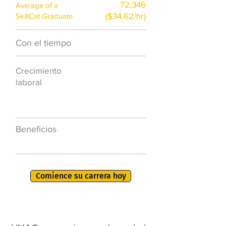
72,346
Average of a
($34.62/hr)
SkillCat Graduate
Con el tiempo
$7,000 al año
Crecimiento
50.000 nuevos
laboral
puestos de
trabajo para
2026
Beneficios
401K, PTO, seguro
de salud +
Comience su carrera hoy