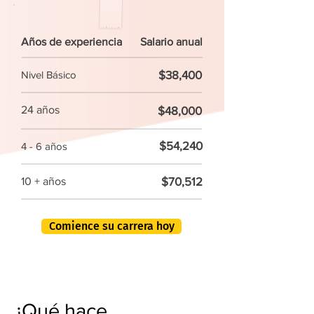
Años de experiencia
Salario anual
$38,400
Nivel Básico
24 años
$48,000
$54,240
4 - 6 años
$70,512
10 + años
Comience su carrera hoy
¿Qué hace