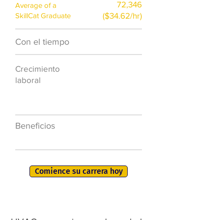
72,346
Average of a
($34.62/hr)
SkillCat Graduate
Con el tiempo
$7,000 al año
Crecimiento
50.000 nuevos
laboral
puestos de
trabajo para
2026
Beneficios
401K, PTO, seguro
de salud +
Comience su carrera hoy