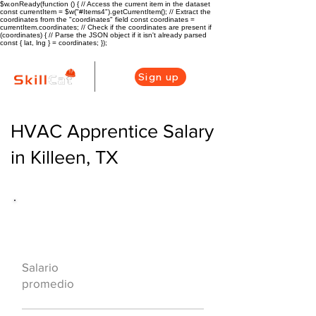
$w.onReady(function () { // Access the current item in the dataset
const currentItem = $w("#Items4").getCurrentItem(); // Extract the
coordinates from the "coordinates" field const coordinates =
currentItem.coordinates; // Check if the coordinates are present if
(coordinates) { // Parse the JSON object if it isn't already parsed
const { lat, lng } = coordinates; });
Sign up
HVAC Apprentice Salary
in Killeen, TX
Descripción general de la carrera
de HVAC
$43000 ($21/hr)
Salario
promedio