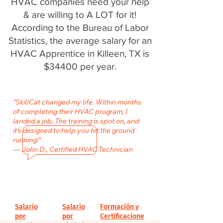
HVAC companies need your help
& are willing to A LOT for it!
According to the Bureau of Labor
Statistics, the average salary for an
HVAC Apprentice in Killeen, TX is
$34400 per year.
"SkillCat changed my life. Within months
of completing their HVAC program, I
landed a job. The training is spot on, and
it’s designed to help you hit the ground
running!"
— John D., Certified HVAC Technician
Salario
Salario
Formación y
por
por
Certificacione