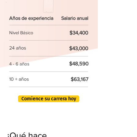
Años de experiencia
Salario anual
$34,400
Nivel Básico
24 años
$43,000
$48,590
4 - 6 años
$63,167
10 + años
Comience su carrera hoy
¿Qué hace