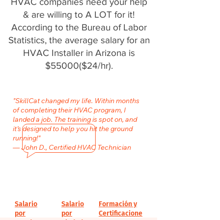
HVAC companies need your help
& are willing to A LOT for it!
According to the Bureau of Labor
Statistics, the average salary for an
HVAC Installer in Arizona is
$55000($24/hr).
"SkillCat changed my life. Within months
of completing their HVAC program, I
landed a job. The training is spot on, and
it’s designed to help you hit the ground
running!"
— John D., Certified HVAC Technician
Salario
Salario
Formación y
por
por
Certificacione