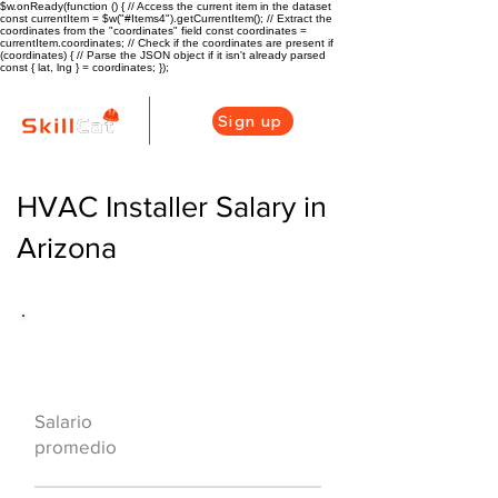
$w.onReady(function () { // Access the current item in the dataset
const currentItem = $w("#Items4").getCurrentItem(); // Extract the
coordinates from the "coordinates" field const coordinates =
currentItem.coordinates; // Check if the coordinates are present if
(coordinates) { // Parse the JSON object if it isn't already parsed
const { lat, lng } = coordinates; });
Sign up
HVAC Installer Salary in
Arizona
Descripción general de la carrera
de HVAC
$55000($24/hr)
Salario
promedio