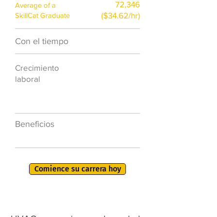
72,346
Average of a
($34.62/hr)
SkillCat Graduate
Con el tiempo
$7,000 al año
Crecimiento
50.000 nuevos
laboral
puestos de
trabajo para
2026
Beneficios
401K, PTO, seguro
de salud +
Comience su carrera hoy