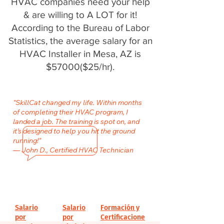
HVAC companies need your help
& are willing to A LOT for it!
According to the Bureau of Labor
Statistics, the average salary for an
HVAC Installer in Mesa, AZ is
$57000($25/hr).
"SkillCat changed my life. Within months
of completing their HVAC program, I
landed a job. The training is spot on, and
it’s designed to help you hit the ground
running!"
— John D., Certified HVAC Technician
Salario
Salario
Formación y
por
por
Certificacione