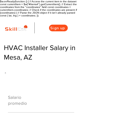
$w.onReady(function () { // Access the current item in the dataset
const currentItem = $w("#Items4").getCurrentItem(); // Extract the
coordinates from the "coordinates" field const coordinates =
currentItem.coordinates; // Check if the coordinates are present if
(coordinates) { // Parse the JSON object if it isn't already parsed
const { lat, lng } = coordinates; });
Sign up
HVAC Installer Salary in
Mesa, AZ
Descripción general de la carrera
de HVAC
$57000($25/hr)
Salario
promedio