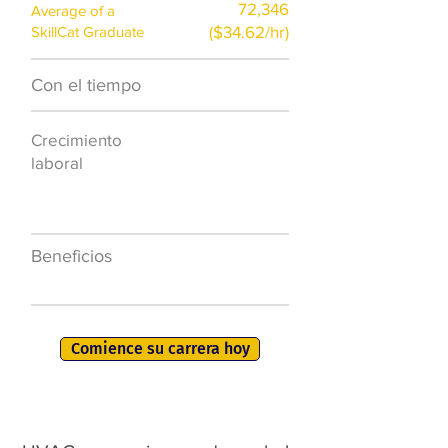
72,346
Average of a
($34.62/hr)
SkillCat Graduate
Con el tiempo
$7,000 al año
Crecimiento
50.000 nuevos
laboral
puestos de
trabajo para
2026
Beneficios
401K, PTO, seguro
de salud +
Comience su carrera hoy