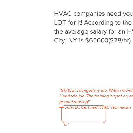
HVAC companies need your 
LOT for it! According to the
the average salary for an H
City, NY is $65000($28/hr).
"SkillCat changed my life. Within mon
I landed a job. The training is spot on, a
ground running!"
— John D., Certified HVAC Technician