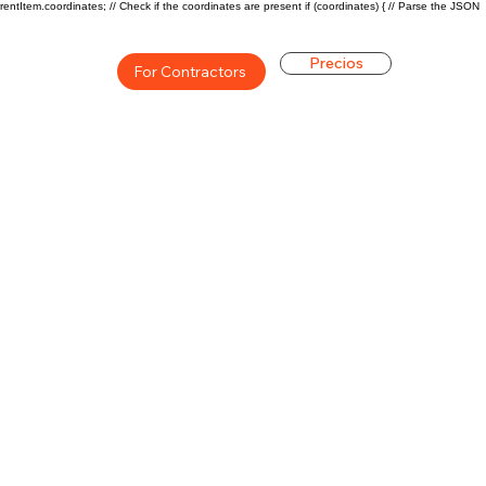
rentItem.coordinates; // Check if the coordinates are present if (coordinates) { // Parse the JSON
Precios
For Contractors
ón general de la carrera de
$65000($28/hr)