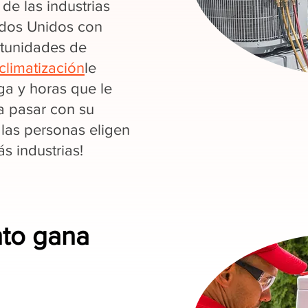
de las industrias
ados Unidos con
rtunidades de
climatización
le
a y horas que le
a pasar con su
 las personas eligen
 industrias!
nto gana