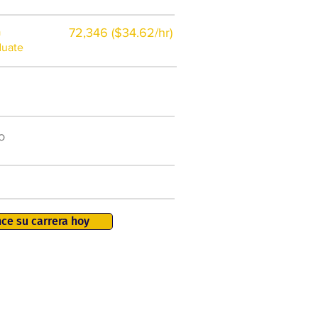
a
72,346 ($34.62/hr)
duate
$7,000 al año
o
50.000 nuevos puestos
de trabajo para 2026
401K, PTO, seguro de salud +
ce su carrera hoy