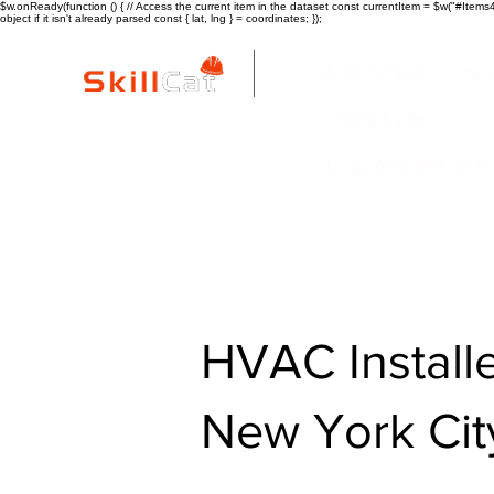
$w.onReady(function () { // Access the current item in the dataset const currentItem = $w("#Items4"
object if it isn't already parsed const { lat, lng } = coordinates; });
All Courses
ind
New Page
Copy of Blue Colla
HVAC Installe
New York Cit