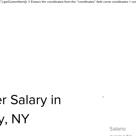
).getCurrentItem(); // Extract the coordinates from the "coordinates" field const coordinates = cur
ustrias
Products
New Page
New Page
Acerca de
Copy of EGIA Landing Page
r Success Group
Copy of EGIA Landing Page
r Salary in
Descripci
y, NY
HVAC
Salario