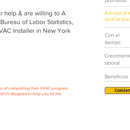
promedio
help & are willing to A
Average of 
SkillCat Gra
 Bureau of Labor Statistics,
VAC Installer in New York
Con el
tiempo
Crecimient
laboral
Beneficios
ths of completing their HVAC program,
Comien
nd it’s designed to help you hit the