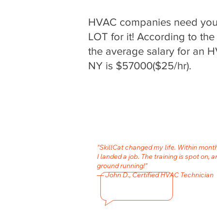
HVAC companies need your 
LOT for it! According to the
the average salary for an H
NY is $57000($25/hr).
"SkillCat changed my life. Within mon
I landed a job. The training is spot on, a
ground running!"
— John D., Certified HVAC Technician