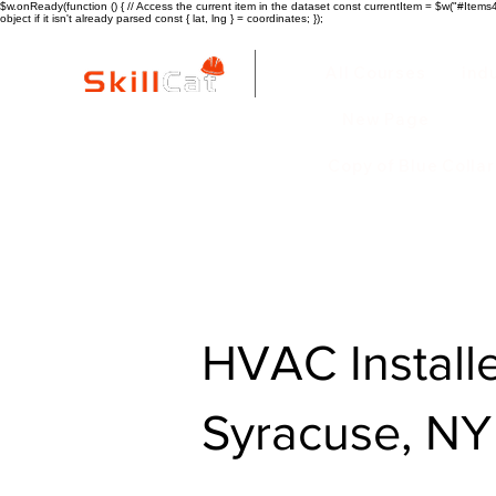
$w.onReady(function () { // Access the current item in the dataset const currentItem = $w("#Items4"
object if it isn't already parsed const { lat, lng } = coordinates; });
All Courses
ind
New Page
Copy of Blue Colla
HVAC Installe
Syracuse, NY