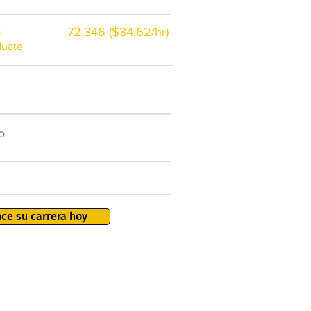
a
72,346 ($34.62/hr)
duate
$7,000 al año
o
50.000 nuevos puestos
de trabajo para 2026
401K, PTO, seguro de salud +
ce su carrera hoy