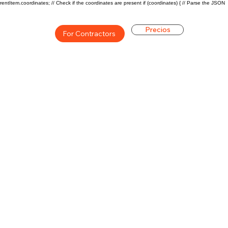
rentItem.coordinates; // Check if the coordinates are present if (coordinates) { // Parse the JSON
Precios
For Contractors
ón general de la carrera de
$57000($25/hr)