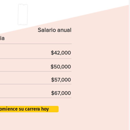
Salario anual
ia
$42,000
$50,000
$57,000
$67,000
omience su carrera hoy