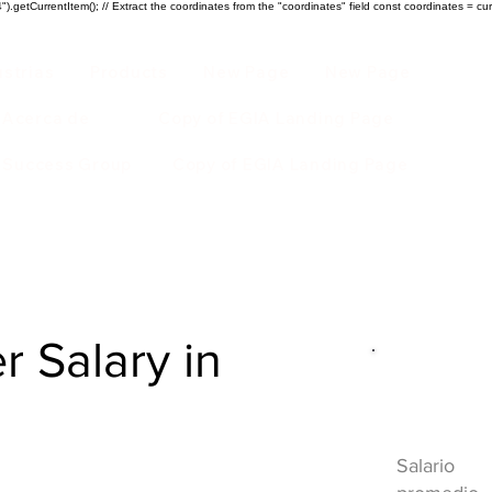
).getCurrentItem(); // Extract the coordinates from the "coordinates" field const coordinates = cur
ustrias
Products
New Page
New Page
Acerca de
Copy of EGIA Landing Page
r Success Group
Copy of EGIA Landing Page
r Salary in
Descripci
HVAC
Salario