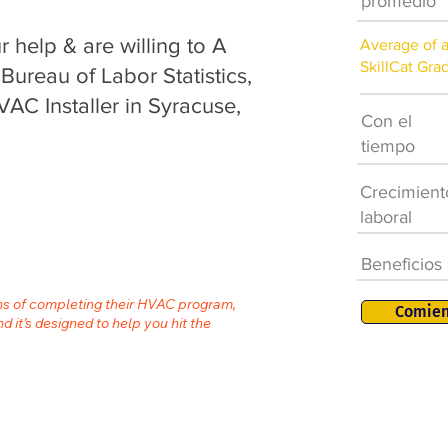
promedio
help & are willing to A
Average of 
SkillCat Gra
 Bureau of Labor Statistics,
VAC Installer in Syracuse,
Con el
tiempo
Crecimient
laboral
Beneficios
ths of completing their HVAC program,
Comien
nd it’s designed to help you hit the