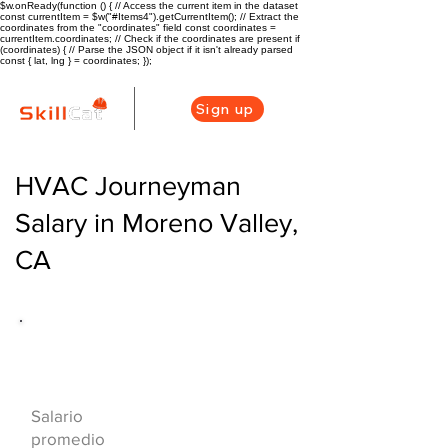
$w.onReady(function () { // Access the current item in the dataset
const currentItem = $w("#Items4").getCurrentItem(); // Extract the
coordinates from the "coordinates" field const coordinates =
currentItem.coordinates; // Check if the coordinates are present if
(coordinates) { // Parse the JSON object if it isn't already parsed
const { lat, lng } = coordinates; });
Sign up
HVAC Journeyman
Salary in Moreno Valley,
CA
Descripción general de la carrera
de HVAC
$56500
Salario
($28/hr)
promedio