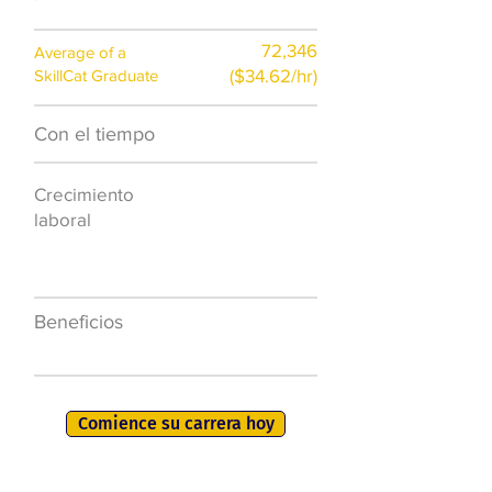
72,346
Average of a
($34.62/hr)
SkillCat Graduate
Con el tiempo
$7,000 al año
Crecimiento
50.000 nuevos
laboral
puestos de
trabajo para
2026
Beneficios
401K, PTO, seguro
de salud +
Comience su carrera hoy