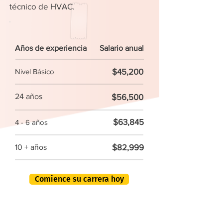
técnico de HVAC.
Años de experiencia
Salario anual
$45,200
Nivel Básico
24 años
$56,500
$63,845
4 - 6 años
$82,999
10 + años
Comience su carrera hoy