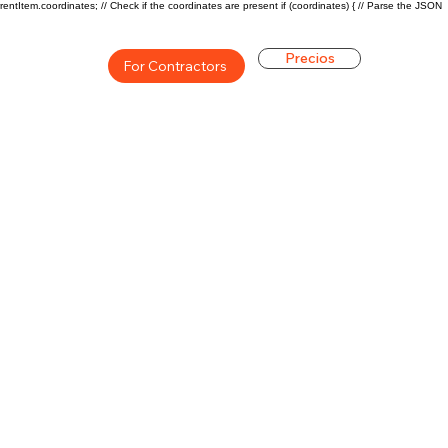
rentItem.coordinates; // Check if the coordinates are present if (coordinates) { // Parse the JSON
Precios
For Contractors
ón general de la carrera de
$55000 ($27/hr)