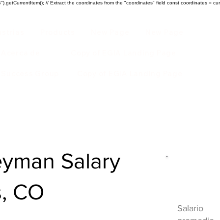
).getCurrentItem(); // Extract the coordinates from the "coordinates" field const coordinates = cur
ustrias
Products
New Page
New Page
Acerca de
Copy of EGIA Landing Page
r Success Group
Copy of EGIA Landing Page
yman Salary
Descripci
s, CO
HVAC
Salario