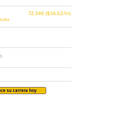
a
72,346 ($34.62/hr)
duate
$7,000 al año
o
50.000 nuevos puestos
de trabajo para 2026
401K, PTO, seguro de salud +
ce su carrera hoy