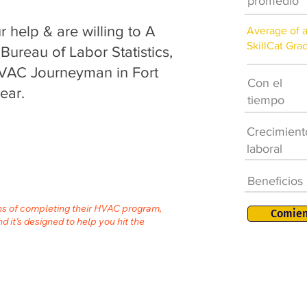
promedio
help & are willing to A
Average of 
SkillCat Gra
 Bureau of Labor Statistics,
HVAC Journeyman in Fort
Con el
ear.
tiempo
Crecimient
laboral
Beneficios
ths of completing their HVAC program,
Comien
nd it’s designed to help you hit the