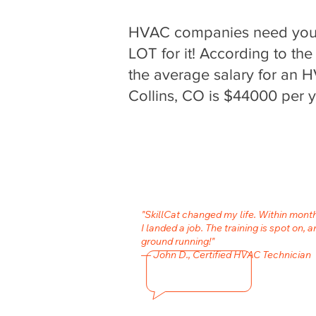
HVAC companies need your 
LOT for it! According to the
the average salary for an 
Collins, CO is $44000 per y
"SkillCat changed my life. Within mon
I landed a job. The training is spot on, a
ground running!"
— John D., Certified HVAC Technician