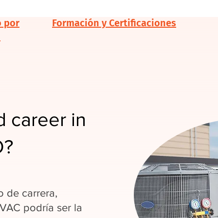
o por
Formación y Certificaciones
d
 career in
O?
 de carrera,
HVAC podría ser la