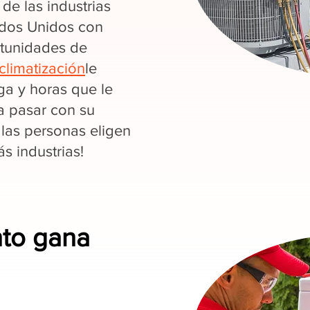
de las industrias
ados Unidos con
rtunidades de
climatización
le
a y horas que le
a pasar con su
 las personas eligen
 industrias!
nto gana