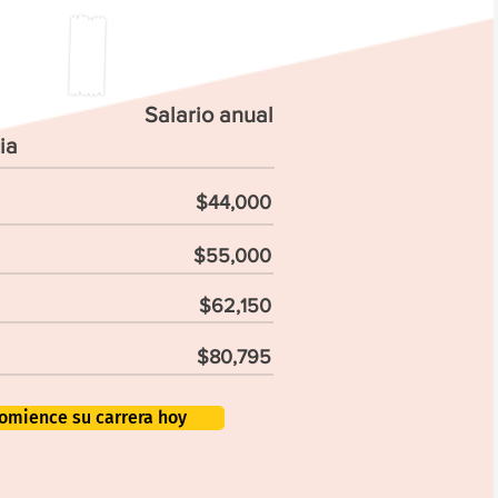
Salario anual
ia
$44,000
$55,000
$62,150
$80,795
omience su carrera hoy