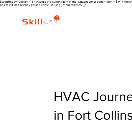
$w.onReady(function () { // Access the current item in the dataset const currentItem = $w("#Items4"
object if it isn't already parsed const { lat, lng } = coordinates; });
All Courses
ind
New Page
Copy of Blue Colla
HVAC Journe
in Fort Collin