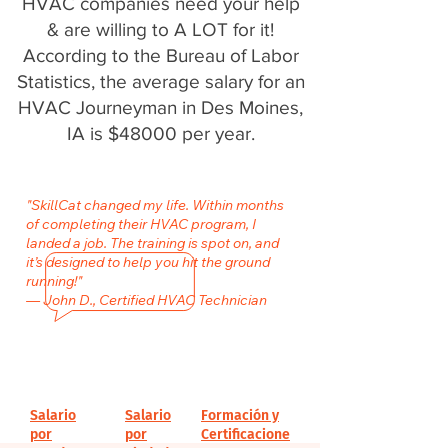
HVAC companies need your help
& are willing to A LOT for it!
According to the Bureau of Labor
Statistics, the average salary for an
HVAC Journeyman in Des Moines,
IA is $48000 per year.
"SkillCat changed my life. Within months
of completing their HVAC program, I
landed a job. The training is spot on, and
it’s designed to help you hit the ground
running!"
— John D., Certified HVAC Technician
Salario
Salario
Formación y
por
por
Certificacione