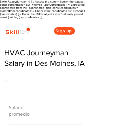
$w.onReady(function () { // Access the current item in the dataset
const currentItem = $w("#Items4").getCurrentItem(); // Extract the
coordinates from the "coordinates" field const coordinates =
currentItem.coordinates; // Check if the coordinates are present if
(coordinates) { // Parse the JSON object if it isn't already parsed
const { lat, lng } = coordinates; });
Sign up
HVAC Journeyman
Salary in Des Moines, IA
Descripción general de la carrera
de HVAC
$60000
Salario
($29/hr)
promedio