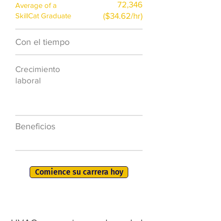
72,346
Average of a
($34.62/hr)
SkillCat Graduate
Con el tiempo
$7,000 al año
Crecimiento
50.000 nuevos
laboral
puestos de
trabajo para
2026
Beneficios
401K, PTO, seguro
de salud +
Comience su carrera hoy