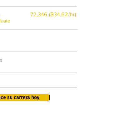
a
72,346 ($34.62/hr)
duate
$7,000 al año
o
50.000 nuevos puestos
de trabajo para 2026
401K, PTO, seguro de salud +
ce su carrera hoy