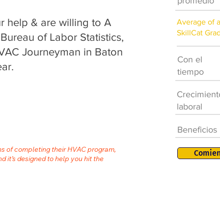
promedio
help & are willing to A
Average of 
SkillCat Gra
 Bureau of Labor Statistics,
 HVAC Journeyman in Baton
Con el
ar.
tiempo
Crecimient
laboral
Beneficios
ths of completing their HVAC program,
Comien
nd it’s designed to help you hit the