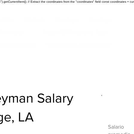
).getCurrentItem(); // Extract the coordinates from the "coordinates" field const coordinates = cur
ustrias
Products
New Page
New Page
Acerca de
Copy of EGIA Landing Page
r Success Group
Copy of EGIA Landing Page
yman Salary
Descripci
ge, LA
HVAC
Salario