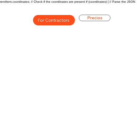
rentItem.coordinates; // Check if the coordinates are present if (coordinates) { // Parse the JSON
Precios
For Contractors
ón general de la carrera de
$45000 ($22/hr)