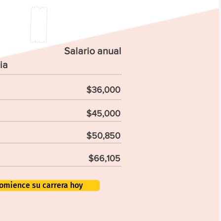
Salario anual
ia
$36,000
$45,000
$50,850
$66,105
omience su carrera hoy