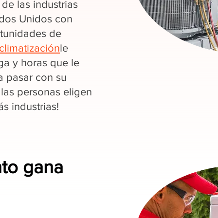
de las industrias
ados Unidos con
rtunidades de
climatización
le
a y horas que le
a pasar con su
 las personas eligen
 industrias!
nto gana