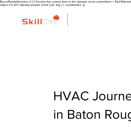
$w.onReady(function () { // Access the current item in the dataset const currentItem = $w("#Items4"
object if it isn't already parsed const { lat, lng } = coordinates; });
All Courses
ind
New Page
Copy of Blue Colla
HVAC Journe
in Baton Rou