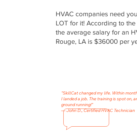
HVAC companies need your 
LOT for it! According to the
the average salary for an
Rouge, LA is $36000 per ye
"SkillCat changed my life. Within mon
I landed a job. The training is spot on, a
ground running!"
— John D., Certified HVAC Technician