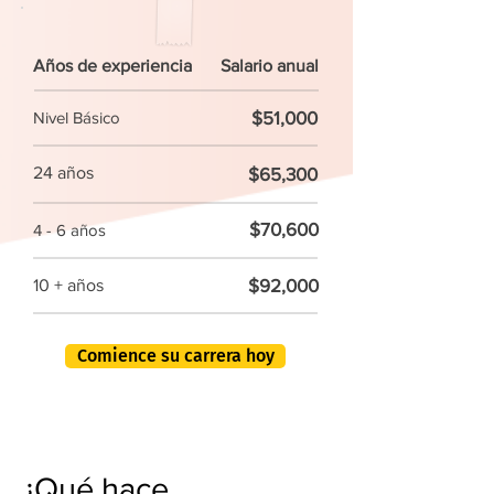
Años de experiencia
Salario anual
$51,000
Nivel Básico
24 años
$65,300
$70,600
4 - 6 años
$92,000
10 + años
Comience su carrera hoy
¿Qué hace