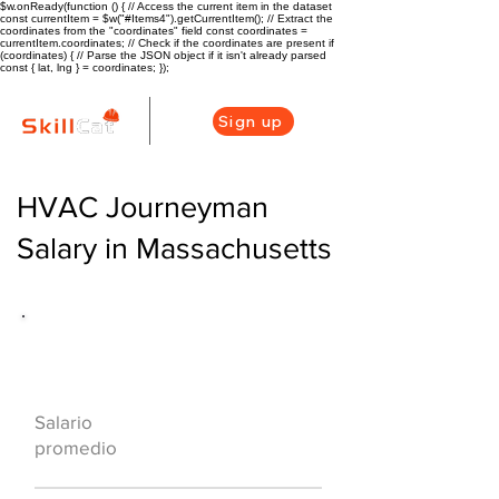
$w.onReady(function () { // Access the current item in the dataset
const currentItem = $w("#Items4").getCurrentItem(); // Extract the
coordinates from the "coordinates" field const coordinates =
currentItem.coordinates; // Check if the coordinates are present if
(coordinates) { // Parse the JSON object if it isn't already parsed
const { lat, lng } = coordinates; });
Sign up
HVAC Journeyman
Salary in Massachusetts
Descripción general de la carrera
de HVAC
$65300 ($32/hr)
Salario
promedio