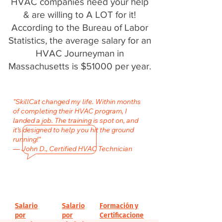
HVAC companies need your help
& are willing to A LOT for it!
According to the Bureau of Labor
Statistics, the average salary for an
HVAC Journeyman in
Massachusetts is $51000 per year.
"SkillCat changed my life. Within months
of completing their HVAC program, I
landed a job. The training is spot on, and
it’s designed to help you hit the ground
running!"
— John D., Certified HVAC Technician
Salario
Salario
Formación y
por
por
Certificacione