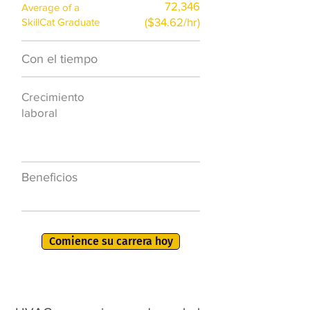
72,346
Average of a
($34.62/hr)
SkillCat Graduate
Con el tiempo
$7,000 al año
Crecimiento
50.000 nuevos
laboral
puestos de
trabajo para
2026
Beneficios
401K, PTO, seguro
de salud +
Comience su carrera hoy