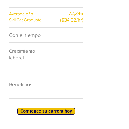
72,346
Average of a
($34.62/hr)
SkillCat Graduate
Con el tiempo
$7,000 al año
Crecimiento
50.000 nuevos
laboral
puestos de
trabajo para
2026
Beneficios
401K, PTO, seguro
de salud +
Comience su carrera hoy