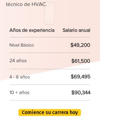
técnico de HVAC.
Años de experiencia
Salario anual
$49,200
Nivel Básico
24 años
$61,500
$69,495
4 - 6 años
$90,344
10 + años
Comience su carrera hoy