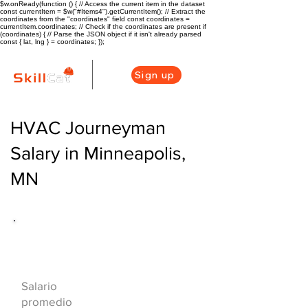
$w.onReady(function () { // Access the current item in the dataset
const currentItem = $w("#Items4").getCurrentItem(); // Extract the
coordinates from the "coordinates" field const coordinates =
currentItem.coordinates; // Check if the coordinates are present if
(coordinates) { // Parse the JSON object if it isn't already parsed
const { lat, lng } = coordinates; });
Sign up
HVAC Journeyman
Salary in Minneapolis,
MN
Descripción general de la carrera
de HVAC
$61500 ($30/hr)
Salario
promedio