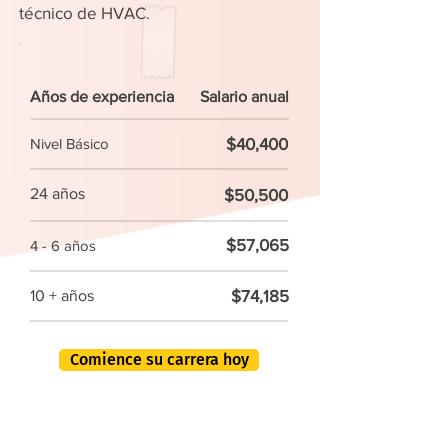
técnico de HVAC.
Años de experiencia
Salario anual
$40,400
Nivel Básico
24 años
$50,500
$57,065
4 - 6 años
$74,185
10 + años
Comience su carrera hoy