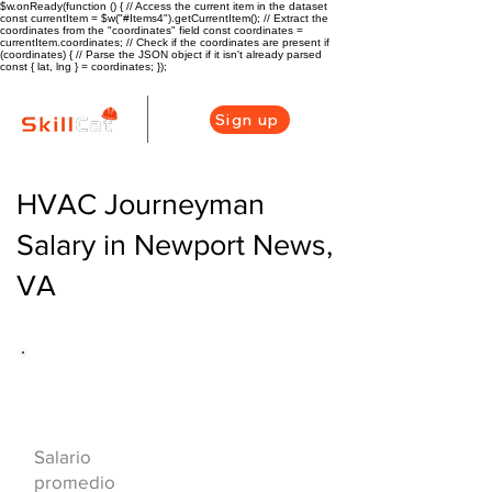
$w.onReady(function () { // Access the current item in the dataset
const currentItem = $w("#Items4").getCurrentItem(); // Extract the
coordinates from the "coordinates" field const coordinates =
currentItem.coordinates; // Check if the coordinates are present if
(coordinates) { // Parse the JSON object if it isn't already parsed
const { lat, lng } = coordinates; });
Sign up
HVAC Journeyman
Salary in Newport News,
VA
Descripción general de la carrera
de HVAC
$50500
Salario
($25/hr)
promedio