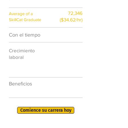
72,346
Average of a
($34.62/hr)
SkillCat Graduate
Con el tiempo
$7,000 al año
Crecimiento
50.000 nuevos
laboral
puestos de
trabajo para
2026
Beneficios
401K, PTO, seguro
de salud +
Comience su carrera hoy