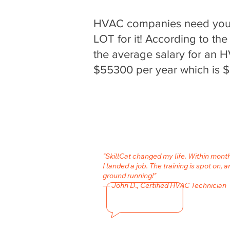
HVAC companies need your 
LOT for it! According to the
the average salary for an H
$55300 per year which is $
"SkillCat changed my life. Within mon
I landed a job. The training is spot on, a
ground running!"
— John D., Certified HVAC Technician