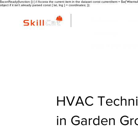
$w.onReady(function () { // Access the current item in the dataset const currentItem = $w("#Items4"
object if it isn't already parsed const { lat, lng } = coordinates; });
All Courses
ind
New Page
Copy of Blue Colla
HVAC Technic
in Garden Gr