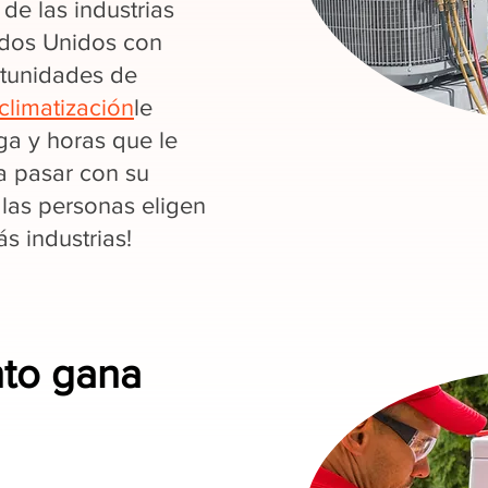
de las industrias
ados Unidos con
rtunidades de
climatización
le
a y horas que le
a pasar con su
 las personas eligen
 industrias!
nto gana