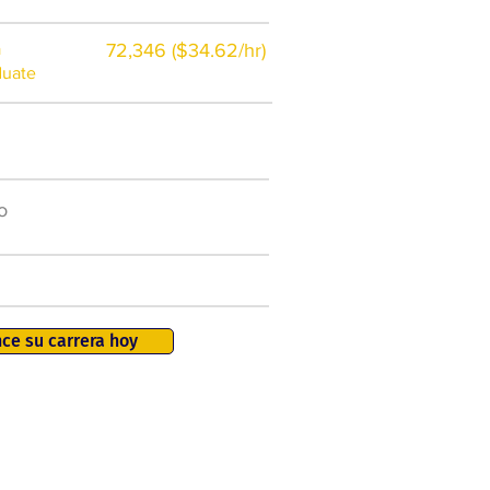
a
72,346 ($34.62/hr)
duate
$7,000 al año
o
50.000 nuevos puestos
de trabajo para 2026
401K, PTO, seguro de salud +
ce su carrera hoy