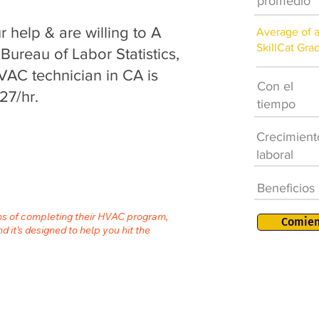
promedio
help & are willing to A
Average of 
SkillCat Gra
 Bureau of Labor Statistics,
VAC technician in CA is
Con el
27/hr.
tiempo
Crecimient
laboral
Beneficios
ths of completing their HVAC program,
Comien
nd it’s designed to help you hit the