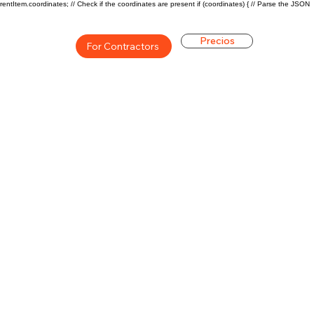
rentItem.coordinates; // Check if the coordinates are present if (coordinates) { // Parse the JSON
Precios
For Contractors
ón general de la carrera de
$55300 ($27/hr)