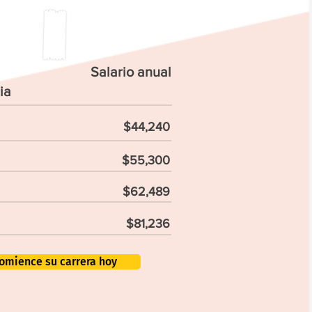
Salario anual
ia
$44,240
$55,300
$62,489
$81,236
omience su carrera hoy