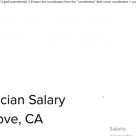
).getCurrentItem(); // Extract the coordinates from the "coordinates" field const coordinates = cur
ustrias
Products
New Page
New Page
Acerca de
Copy of EGIA Landing Page
r Success Group
Copy of EGIA Landing Page
ian Salary
Descripci
ove, CA
HVAC
Salario