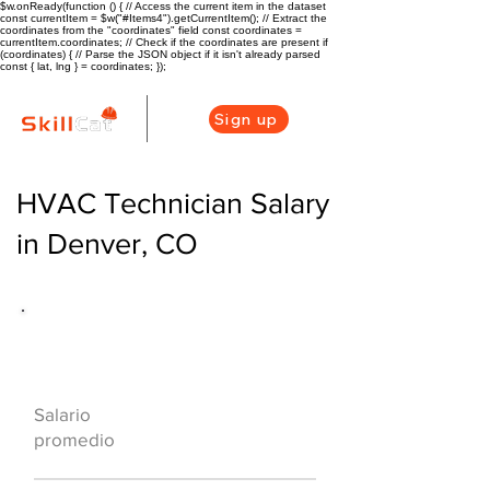
$w.onReady(function () { // Access the current item in the dataset
const currentItem = $w("#Items4").getCurrentItem(); // Extract the
coordinates from the "coordinates" field const coordinates =
currentItem.coordinates; // Check if the coordinates are present if
(coordinates) { // Parse the JSON object if it isn't already parsed
const { lat, lng } = coordinates; });
Sign up
HVAC Technician Salary
in Denver, CO
Descripción general de la carrera
de HVAC
$57000
Salario
($28/hr)
promedio