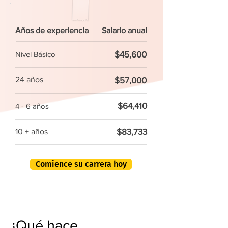
Años de experiencia
Salario anual
$45,600
Nivel Básico
24 años
$57,000
$64,410
4 - 6 años
$83,733
10 + años
Comience su carrera hoy
¿Qué hace