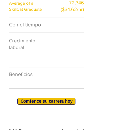
72,346
Average of a
($34.62/hr)
SkillCat Graduate
Con el tiempo
$7,000 al año
Crecimiento
50.000 nuevos
laboral
puestos de
trabajo para
2026
Beneficios
401K, PTO, seguro
de salud +
Comience su carrera hoy