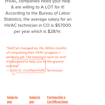
HVAC companies need your help
& are willing to A LOT for it!
According to the Bureau of Labor
Statistics, the average salary for an
HVAC technician in CO is $57000
per year which is $28/hr.
"SkillCat changed my life. Within months
of completing their HVAC program, I
landed a job. The training is spot on, and
it’s designed to help you hit the ground
running!"
— John D., Certified HVAC Technician
Salario
Salario
Formación y
por
por
Certificacione