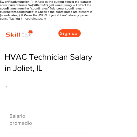
$w.onReady(function () { // Access the current item in the dataset
const currentItem = $w("#Items4").getCurrentItem(); // Extract the
coordinates from the "coordinates" field const coordinates =
currentItem.coordinates; // Check if the coordinates are present if
(coordinates) { // Parse the JSON object if it isn't already parsed
const { lat, lng } = coordinates; });
Sign up
HVAC Technician Salary
in Joliet, IL
Descripción general de la carrera
de HVAC
$49000 ($24/hr)
Salario
promedio