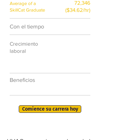
72,346
Average of a
($34.62/hr)
SkillCat Graduate
Con el tiempo
$7,000 al año
Crecimiento
50.000 nuevos
laboral
puestos de
trabajo para
2026
Beneficios
401K, PTO, seguro
de salud +
Comience su carrera hoy