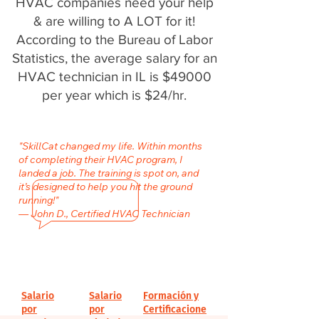
HVAC companies need your help
& are willing to A LOT for it!
According to the Bureau of Labor
Statistics, the average salary for an
HVAC technician in IL is $49000
per year which is $24/hr.
"SkillCat changed my life. Within months
of completing their HVAC program, I
landed a job. The training is spot on, and
it’s designed to help you hit the ground
running!"
— John D., Certified HVAC Technician
Salario
Salario
Formación y
por
por
Certificacione