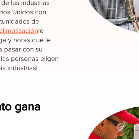
de las industrias
ados Unidos con
rtunidades de
climatización
le
a y horas que le
a pasar con su
 las personas eligen
 industrias!
nto gana