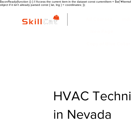
$w.onReady(function () { // Access the current item in the dataset const currentItem = $w("#Items4"
object if it isn't already parsed const { lat, lng } = coordinates; });
All Courses
ind
New Page
Copy of Blue Colla
HVAC Technic
in Nevada