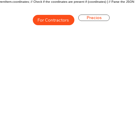
rentItem.coordinates; // Check if the coordinates are present if (coordinates) { // Parse the JSON
Precios
For Contractors
ón general de la carrera de
$56300 ($28/hr)