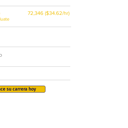
a
72,346 ($34.62/hr)
duate
$7,000 al año
o
50.000 nuevos puestos
de trabajo para 2026
401K, PTO, seguro de salud +
ce su carrera hoy