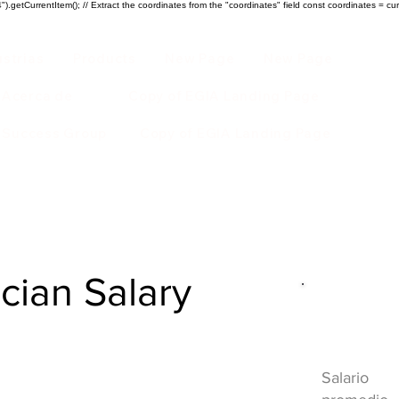
).getCurrentItem(); // Extract the coordinates from the "coordinates" field const coordinates = cur
ustrias
Products
New Page
New Page
Acerca de
Copy of EGIA Landing Page
r Success Group
Copy of EGIA Landing Page
ian Salary
Descripci
HVAC
Salario