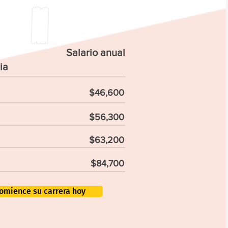
Salario anual
ia
$46,600
$56,300
$63,200
$84,700
omience su carrera hoy