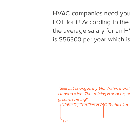
HVAC companies need your 
LOT for it! According to the
the average salary for an 
is $56300 per year which is
"SkillCat changed my life. Within mon
I landed a job. The training is spot on, a
ground running!"
— John D., Certified HVAC Technician