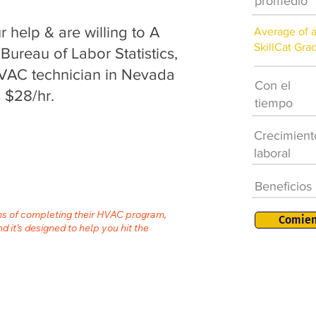
promedio
help & are willing to A
Average of 
SkillCat Gra
 Bureau of Labor Statistics,
HVAC technician in Nevada
Con el
 $28/hr.
tiempo
Crecimient
laboral
Beneficios
ths of completing their HVAC program,
Comien
nd it’s designed to help you hit the