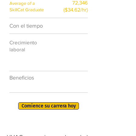
72,346
Average of a
($34.62/hr)
SkillCat Graduate
Con el tiempo
$7,000 al año
Crecimiento
50.000 nuevos
laboral
puestos de
trabajo para
2026
Beneficios
401K, PTO, seguro
de salud +
Comience su carrera hoy