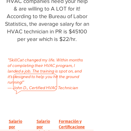
HVAC companies need your help
& are willing to A LOT for it!
According to the Bureau of Labor
Statistics, the average salary for an
HVAC technician in PR is $45100
per year which is $22/hr.
"SkillCat changed my life. Within months
of completing their HVAC program, I
landed a job. The training is spot on, and
it’s designed to help you hit the ground
running!"
— John D., Certified HVAC Technician
Salario
Salario
Formación y
por
por
Certificacione