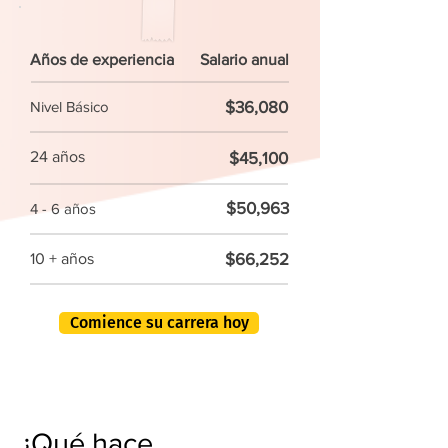
Años de experiencia
Salario anual
$36,080
Nivel Básico
24 años
$45,100
$50,963
4 - 6 años
$66,252
10 + años
Comience su carrera hoy
¿Qué hace