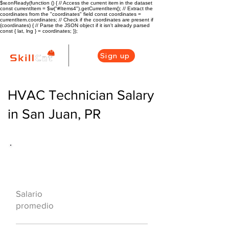
$w.onReady(function () { // Access the current item in the dataset
const currentItem = $w("#Items4").getCurrentItem(); // Extract the
coordinates from the "coordinates" field const coordinates =
currentItem.coordinates; // Check if the coordinates are present if
(coordinates) { // Parse the JSON object if it isn't already parsed
const { lat, lng } = coordinates; });
Sign up
HVAC Technician Salary
in San Juan, PR
Descripción general de la carrera
de HVAC
$45100 ($22/hr)
Salario
promedio