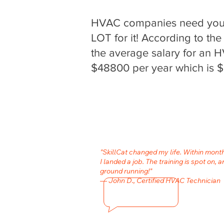
HVAC companies need your 
LOT for it! According to the
the average salary for an H
$48800 per year which is $
"SkillCat changed my life. Within mon
I landed a job. The training is spot on, a
ground running!"
— John D., Certified HVAC Technician