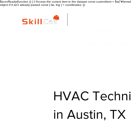
$w.onReady(function () { // Access the current item in the dataset const currentItem = $w("#Items4"
object if it isn't already parsed const { lat, lng } = coordinates; });
All Courses
ind
New Page
Copy of Blue Colla
HVAC Technic
in Austin, TX