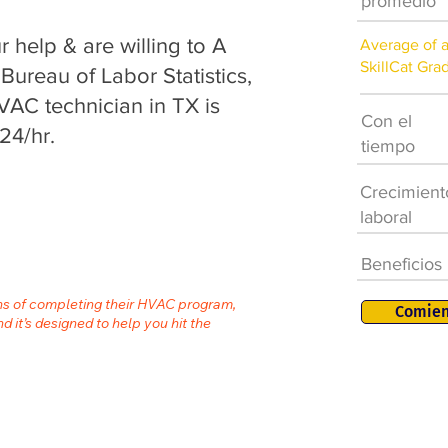
promedio
help & are willing to A
Average of 
SkillCat Gra
 Bureau of Labor Statistics,
VAC technician in TX is
Con el
24/hr.
tiempo
Crecimient
laboral
Beneficios
ths of completing their HVAC program,
Comien
nd it’s designed to help you hit the