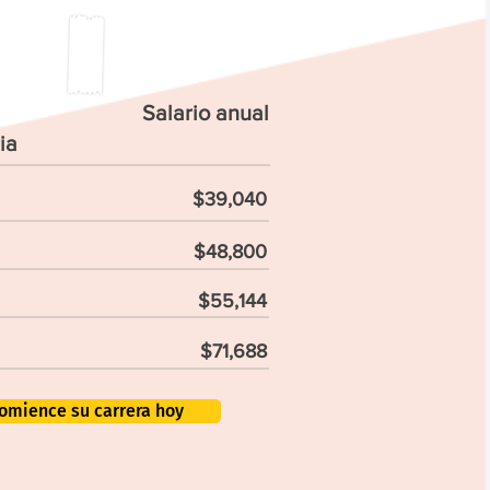
Salario anual
ia
$39,040
$48,800
$55,144
$71,688
omience su carrera hoy