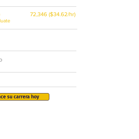
a
72,346 ($34.62/hr)
duate
$7,000 al año
o
50.000 nuevos puestos
de trabajo para 2026
401K, PTO, seguro de salud +
ce su carrera hoy