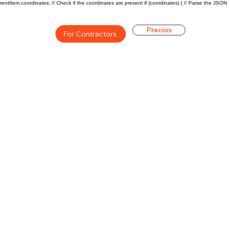
rentItem.coordinates; // Check if the coordinates are present if (coordinates) { // Parse the JSON
Precios
For Contractors
ón general de la carrera de
$48800 ($24/hr)