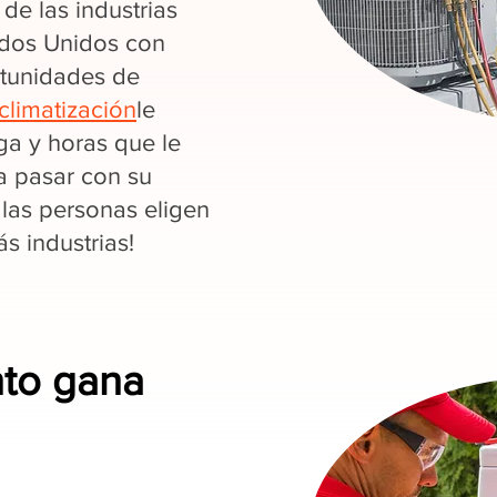
de las industrias
ados Unidos con
rtunidades de
climatización
le
a y horas que le
a pasar con su
 las personas eligen
 industrias!
nto gana