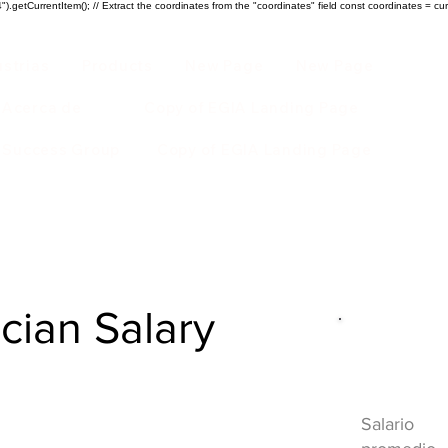
).getCurrentItem(); // Extract the coordinates from the "coordinates" field const coordinates = cur
ustrias
Products
New Page
New Page
Acerca de
Copy of EGIA Landing Page
r Success Group
Copy of EGIA Landing Page
ian Salary
Descripci
HVAC
Salario