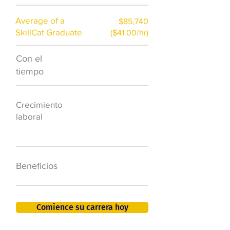
Average of a
$85,740
SkillCat Graduate
($41.00/hr)
Con el
$7,000 al año
tiempo
50.000 nuevos
Crecimiento
puestos de
laboral
trabajo para
2026
401K, PTO, seguro
Beneficios
de salud +
Comience su carrera hoy