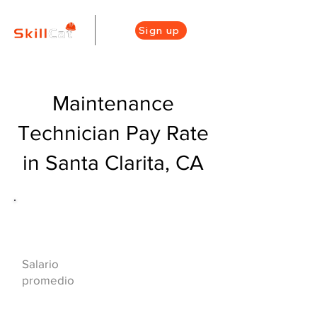
Sign up
Maintenance
Technician Pay Rate
in Santa Clarita, CA
Descripción general de la carrera
de HVAC
$45600($22/hr)
Salario
promedio