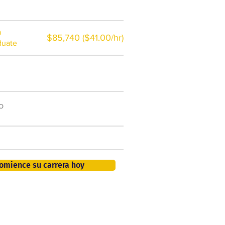
a
$85,740 ($41.00/hr)
duate
$7,000 al año
o
50.000 nuevos puestos
de trabajo para 2026
401K, PTO, seguro de salud +
omience su carrera hoy