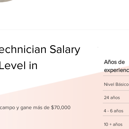
chnician Salary
Level in
Años de
experienc
Nivel Básico
24 años
u campo y gane más de $70,000
4 - 6 años
10 + años