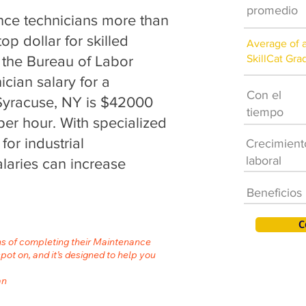
promedio
ce technicians more than
op dollar for skilled
Average of 
SkillCat Gra
 the Bureau of Labor
ician salary for a
Con el
Syracuse, NY is $42000
tiempo
per hour. With specialized
for industrial
Crecimient
laboral
laries can increase
Beneficios
C
hs of completing their Maintenance
spot on, and it’s designed to help you
an