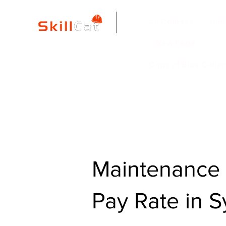
All Courses
ind
New Page
Copy of Blue Colla
Maintenance 
Pay Rate in 