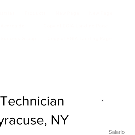
ustrias
Products
New Page
New Page
Acerca de
Copy of EGIA Landing Page
r Success Group
Copy of EGIA Landing Page
Technician
Descripci
Syracuse, NY
HVAC
Salario