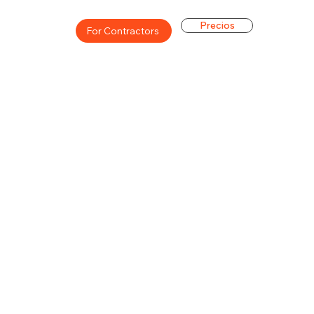
Precios
For Contractors
ón general de la carrera de
$42000($21/hr)